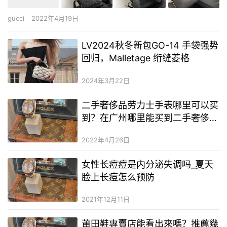
gucci
2022年4月19日
LV2024秋冬新包GO-14 手袋强势
回归，Malletage 绗缝菱格
2024年3月22日
二手奢侈品劳力士手表哪里可以买
到？在广州哪里能买到二手奢侈品
手表？广州哪里卖二手奢侈品手表
2022年4月26日
好一些
女性长痘痘是内分泌失调吗_夏天
脸上长痘怎么预防
2021年12月11日
莆田鞋專賣店能看出來嗎？推薦幾