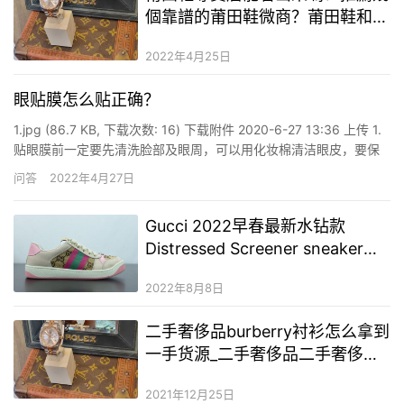
個靠譜的莆田鞋微商？莆田鞋和正
品的區別
2022年4月25日
眼贴膜怎么贴正确？
1.jpg (86.7 KB, 下载次数: 16) 下载附件 2020-6-27 13:36 上传 1.
贴眼膜前一定要先清洗脸部及眼周，可以用化妆棉清洁眼皮，要保
持眼皮的洁净干爽，洗脸时候最好使用洗面奶来达到清洁效果。 2.
问答
2022年4月27日
除了清洁外，贴眼膜前也要对眼周进行热敷，可以用热毛巾来进行
敷，这样贴上面膜后…
Gucci 2022早春最新水钻款
Distressed Screener sneaker古
驰小脏鞋
2022年8月8日
二手奢侈品burberry衬衫怎么拿到
一手货源_二手奢侈品二手奢侈品
衣服厂家哪里有
2021年12月25日