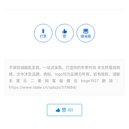
打赏
赞
微海报
平湖羽绒服批发城，一站式采购，打造你的冬季时尚 本文转载自网
络，文中涉及品牌、商标、logo均为品牌方所有，如有版权，请联
系黛乐二奢网客服微信boge1927删除：
https://www.idaile.cn/sjdszx/579684/
赞
(0)