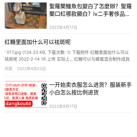
聖羅蘭鱷魚包變白了怎麼辦？聖羅
蘭口紅哪款顯白？lv二手奢侈品包
在哪裡買
2022年4月17日
红糖里面加什么可以祛斑呢
‘ 017.jpg (134.33 KB, 下载次数: 1) 下载附件 红糖里面加什么可以
祛斑呢 2022-2-14 16 上传 实际上，红糖可以与蜂蜜混合制作成具
有祛斑功效的面膜，将红糖和蜂蜜倒入干净的面膜碗当中，倒入沸
问答
2022年4月22日
水，搅拌均匀，做成泥状，晾凉后敷在面部，长期使用就可以达到
祛斑的效…
一开始卖衣服怎么进货？服装新手
小白怎么按比例进货
2022年8月17日