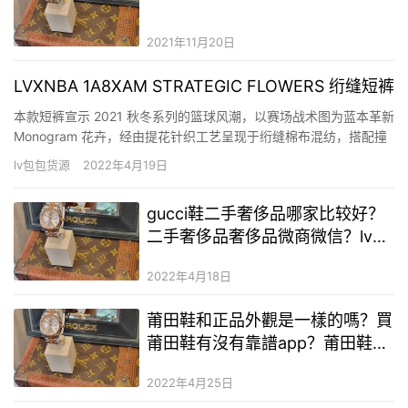
2021年11月20日
LVXNBA 1A8XAM STRATEGIC FLOWERS 绗缝短裤
本款短裤宣示 2021 秋冬系列的篮球风潮，以赛场战术图为蓝本革新
Monogram 花卉，经由提花针织工艺呈现于绗缝棉布混纺，搭配撞
色提花内里。棉布饰带的金属端头和弹力罗纹腰部设计丰富细节。
lv包包货源
2022年4月19日
详细特征 78% 棉，18% 聚酰胺，4% 弹力纤维 打赏赞微海报
gucci鞋二手奢侈品哪家比较好？
二手奢侈品奢侈品微商微信？lv二
手奢侈品和正品区别在哪
2022年4月18日
莆田鞋和正品外觀是一樣的嗎？買
莆田鞋有沒有靠譜app？莆田鞋的
檔次有什麼差距
2022年4月25日