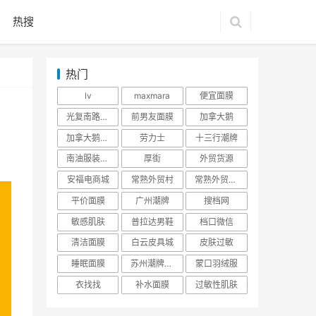
热搜
热门
lv
maxmara
便宜面膜
光复南路潮牌
前男友面膜
加拿大鹅
加拿大鹅羽绒服
劳力士
十三行潮牌
南油服装批发市场
厚街
外贸货源
安福电商城
常熟外贸村
常熟外贸村货源
平价面膜
广州潮牌
搜档网
敏感肌肤
普拉达男鞋
档口微信
清洁面膜
白云皮具城
皮肤过敏
睡眠面膜
苏州潮牌货源
蒙口羽绒服
衣找找
补水面膜
过敏性肌肤