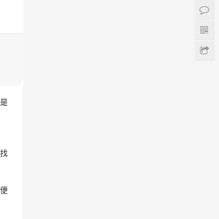
是
找
便