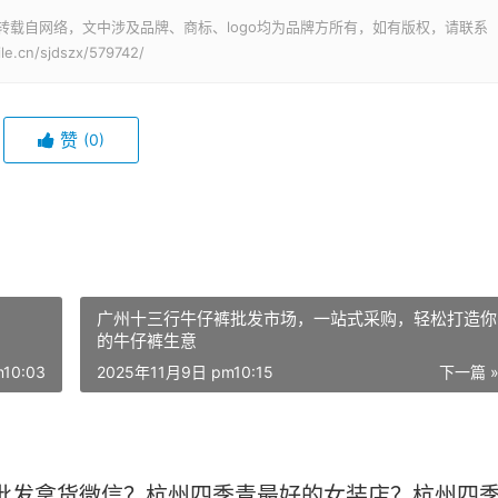
转载自网络，文中涉及品牌、商标、logo均为品牌方所有，如有版权，请联系
cn/sjdszx/579742/
赞
(0)
广州十三行牛仔裤批发市场，一站式采购，轻松打造你
的牛仔裤生意
10:03
2025年11月9日 pm10:15
下一篇 
批发拿货微信？杭州四季青最好的女装店？杭州四