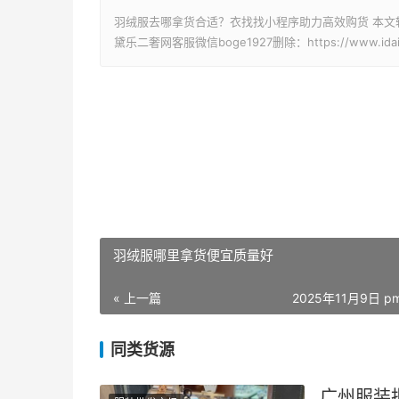
羽绒服去哪拿货合适？衣找找小程序助力高效购货 本文
黛乐二奢网客服微信boge1927删除：https://www.idaile.
羽绒服哪里拿货便宜质量好
« 上一篇
2025年11月9日 pm
同类货源
广州服装