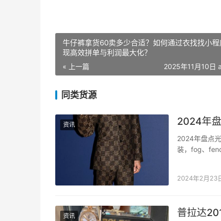
牛仔裤拿货60卖多少合适？如何通过衣找找小程
现高效拼单与利润最大化？
« 上一篇
2025年11月10日 a
同类货源
2024
资讯
2024年盘
装，fog、f
端连接和平东
有光复南路。
2024年2月23
普拉达20
资讯