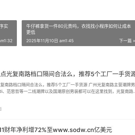
序实
牛仔裤拿货一件80元贵吗，衣找找小程序如何让成本
更低
m1:32
2025年11月10日 am1:45
下一篇 
年盘点光复南路档口隔间合法么，推荐5个工厂一手货
点光复南路档口隔间合法么，推荐5个工厂一手货源 广州光复南路主营潮牌男
endi、范思哲等一二线潮牌以及国潮原创男装都可以在这里找到，光复南路
路和桨栏路也有一些时尚品牌男装，在广州找到更划算的潮牌货源，恐怕
找广州光复南路潮牌男装一手货源，请添加搜档…
日
11财年净利增72%至www.sodw.cn亿美元