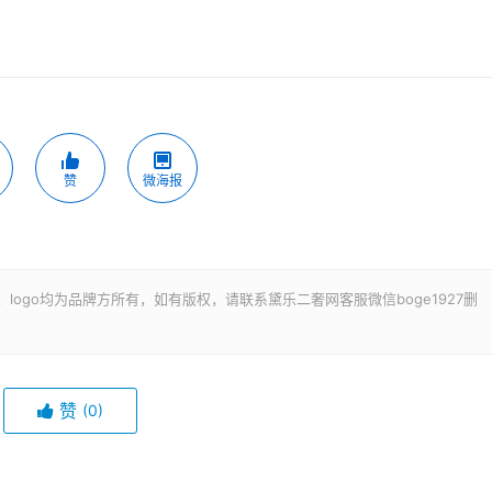
赞
微海报
ogo均为品牌方所有，如有版权，请联系黛乐二奢网客服微信boge1927删
赞
(0)