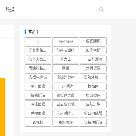
热搜
热门
lv
maxmara
便宜面膜
光复南路潮牌
前男友面膜
加拿大鹅
加拿大鹅羽绒服
劳力士
十三行潮牌
南油服装批发市场
厚街
外贸货源
安福电商城
常熟外贸村
常熟外贸村货源
平价面膜
广州潮牌
搜档网
敏感肌肤
普拉达男鞋
档口微信
清洁面膜
白云皮具城
皮肤过敏
睡眠面膜
苏州潮牌货源
蒙口羽绒服
衣找找
补水面膜
过敏性肌肤