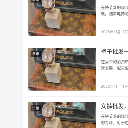
在快节奏的现
缺。随着电商
应运而生，成
找小程序专注
2025年11月11日
裤子批发
资讯
在当今的消费
速发展，越来
发货源，也成
息查询与拼单
2025年11月11日
女裤批发
资讯
在快节奏的现
的青睐。对于