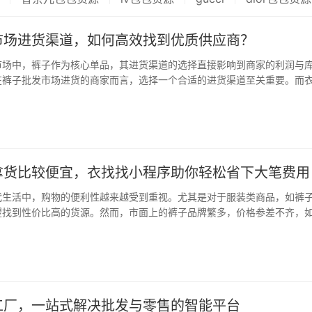
市场进货渠道，如何高效找到优质供应商？
市场中，裤子作为核心单品，其进货渠道的选择直接影响到商家的利润与
在裤子批发市场进货的商家而言，选择一个合适的进货渠道至关重要。而
一款专业的裤子批发市场档口信息查询与拼单拿货平台，为商家提供了全
提升了进货效率与成本控制。 衣找找小程序…
拿货比较便宜，衣找找小程序助你轻松省下大笔费用
代生活中，购物的便利性越来越受到重视。尤其是对于服装类商品，如裤
望找到性价比高的货源。然而，市面上的裤子品牌繁多，价格参差不齐，
实惠的货源，成为了许多人的关注点。在这样的背景下，衣找找小程序应
专业、高效的裤子批发与代购平台。 衣找找小…
工厂，一站式解决批发与零售的智能平台