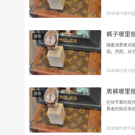
是提升销量、
购服务于一体
2025年11月11日
裤子哪里
资讯
随着消费者对
视。然而，对
市场环境中，
序：专业批发平
2025年11月11日
男裤哪里
资讯
在快节奏的现
费者的购买体
如今，衣找找
台。 衣找找小
2025年11月11日