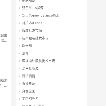
护肤知识
货、代
斐乐/FILA货源
新百伦/new balance货源
普拉达/Prada
服装批发市场
受到重
杭州服装批发市场
泛滥的
欧米茄
程
浪琴
深圳南油服装批发市场
爱马仕货源
百达翡丽
响着消
直播货源
键。而
购平
真假鉴别
美团纯外卖