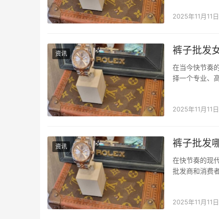
序：专业批发平
2025年11月11日
裤子批发
资讯
在当今快节奏
择一个专业、
集信息查询、
商家。 衣找找
2025年11月11日
裤子批发
资讯
在快节奏的现
批发商和消费
互联网的发展
支持拼单、一件
2025年11月11日