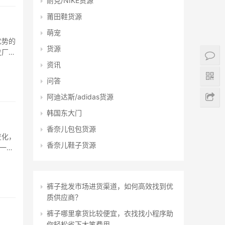
耐克/NIKE货源
莆田鞋货源
萌宠
优势的
货源
发厂家
链解决
资讯
问答
阿迪达斯/adidas货源
韩国东大门
香奈儿包包货源
变化，
香奈儿鞋子货源
一领
消费者
裤子批发市场进货渠道，如何高效找到优
质供应商？
裤子哪里拿货比较便宜，衣找找小程序助
你轻松省下大笔费用