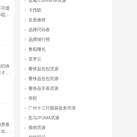
匡威/Converse货源
不可或
卡西欧
小程序
名表维修
衣找
品牌尺码表
品牌排行榜
售假曝光
圣罗兰
商的快
奢侈品包包货源
裤子批
奢侈品包包货源
档口信
奢侈品手表货源
帝舵
广州十三行服装批发市场
彪马/PUMA货源
消费者
微商货源
平台，