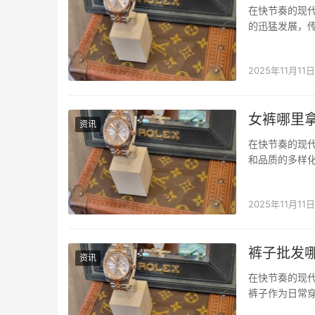
在快节奏的现
的迅猛发展，
消费者开始寻找
台，它不仅整
2025年11月11日
女裤哪里
资讯
在快节奏的现
和品质的多样
里拿货”这一问
的采购往往面
2025年11月11日
裤子批发
资讯
在快节奏的现
裤子作为日常
找小程序的优