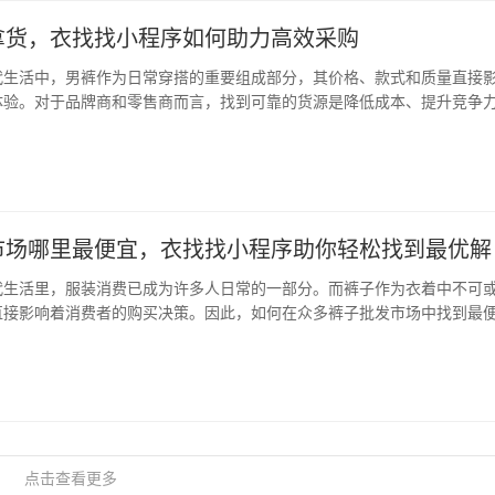
拿货，衣找找小程序如何助力高效采购
代生活中，男裤作为日常穿搭的重要组成部分，其价格、款式和质量直接
体验。对于品牌商和零售商而言，找到可靠的货源是降低成本、提升竞争
里拿货”这一问题，早已不是简单的“买哪里买”，而是一个涉及供应链、市
系统性问题。 在这样的背景下，衣找找…
市场哪里最便宜，衣找找小程序助你轻松找到最优解
代生活里，服装消费已成为许多人日常的一部分。而裤子作为衣着中不可
直接影响着消费者的购买决策。因此，如何在众多裤子批发市场中找到最
消费者关注的焦点。本文将围绕“裤子批发市场哪里最便宜”这一主题，结
势，为你提供一份实用的购物指南。 一、…
点击查看更多