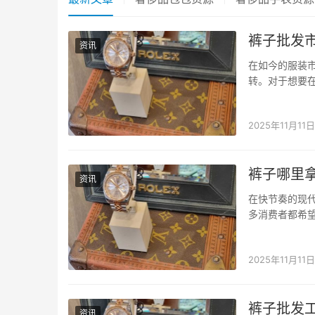
裤子批发
资讯
在如今的服装
转。对于想要
小程序，作为
物方式，极大地
2025年11月11日
裤子哪里
资讯
在快节奏的现
多消费者都希
到真正便宜又
生，成为了一款
2025年11月11日
裤子批发
资讯