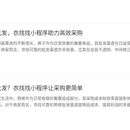
降低运营成本的关键。衣找找小程序，正是这样一个集信息查询、拼单拿
的平台，为女性服装批发商和零售商提供了前所…
批发，衣找找小程序助力高效采购
服装需求的不断增长，裤子作为日常穿着的重要单品，其批发渠道也日益
于商家而言，寻找可靠的批发渠道并非易事，尤其在信息不透明、中间商
如何高效、低成本地获取优质货源，成为许多商家关注的焦点。 衣找找小
台，一站式解决方案 在这样的背景下，衣找找…
批发？衣找找小程序让采购更简单
代生活中，男裤作为日常穿搭的重要组成部分，其采购成本和效率直接影
验。对于商家而言，寻找可靠的男裤批发渠道是降低成本、提高利润的关
小程序正成为男裤批发的新宠，为商家提供了一个高效、透明、便捷的采
程序作为专业的裤子批发市场档口信息查询和拼…