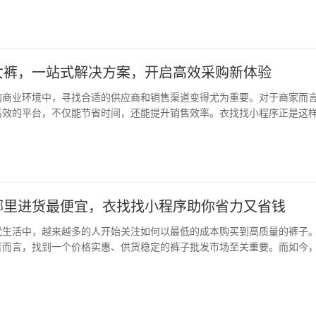
台，省时省力 衣找找小程序是一款专注于裤…
女裤，一站式解决方案，开启高效采购新体验
的商业环境中，寻找合适的供应商和销售渠道变得尤为重要。对于商家而
高效的平台，不仅能节省时间，还能提升销售效率。衣找找小程序正是这
拼单拿货、代购代销于一体的综合性平台，尤其适合想要批量采购裤子、
小程序作为专业的裤子批发市场档口信息查询…
哪里进货最便宜，衣找找小程序助你省力又省钱
代生活中，越来越多的人开始关注如何以最低的成本购买到高质量的裤子
者而言，找到一个价格实惠、供货稳定的裤子批发市场至关重要。而如今
，衣找找小程序成为了许多人的首选平台，它不仅提供丰富的批发市场信
代发，真正实现了“省心、省钱、省力”的购…