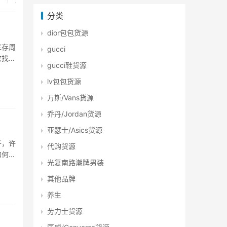
分类
dior包包货源
库存周
gucci
衣找找
gucci鞋货源
新的购
lv包包货源
万斯/Vans货源
乔丹/Jordan货源
亚瑟士/Asics货源
子，许
代购货源
如何找
光复南路潮牌男装
运而
其他品牌
养生
劳力士货源