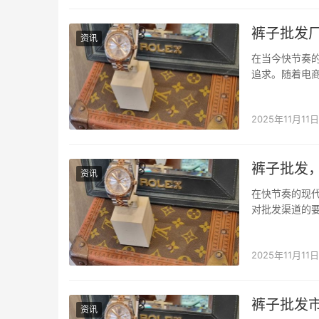
裤子批发
资讯
在当今快节奏
追求。随着电
直批，正是这
方案。 衣找找
2025年11月11日
裤子批发
资讯
在快节奏的现
对批发渠道的要
域的痛点与需
提供了一个高效
2025年11月11日
裤子批发
资讯