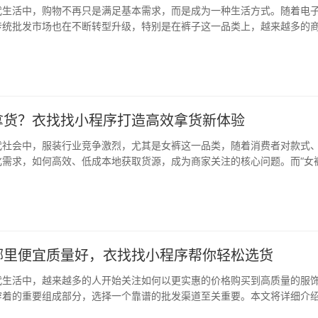
代生活中，购物不再只是满足基本需求，而是成为一种生活方式。随着电
传统批发市场也在不断转型升级，特别是在裤子这一品类上，越来越多的
更加高效、便捷的采购方式。而“衣找找小程序”正是为这一需求量身打造
合了全国多个裤子批发市场的信息，还为用户…
拿货？衣找找小程序打造高效拿货新体验
代社会中，服装行业竞争激烈，尤其是女裤这一品类，随着消费者对款式
化需求，如何高效、低成本地获取货源，成为商家关注的核心问题。而“女
题，正日益成为众多服装从业者关注的焦点。 在传统供应链中，女性裤类
临诸多挑战，如信息不对称、渠道单一、中间…
哪里便宜质量好，衣找找小程序帮你轻松选货
代生活中，越来越多的人开始关注如何以更实惠的价格购买到高质量的服
穿着的重要组成部分，选择一个靠谱的批发渠道至关重要。本文将详细介
势，帮助消费者在裤子批发领域找到性价比高、质量可靠的选择。 衣找找