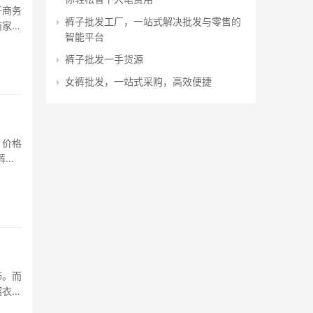
子商务
裤子批发工厂，一站式解决批发与零售的
商家和
智能平台
的平
裤子批发一手货源
女裤批发，一站式采购，高效便捷
、价格
裤哪
商品
饰。而
绍衣找
小程