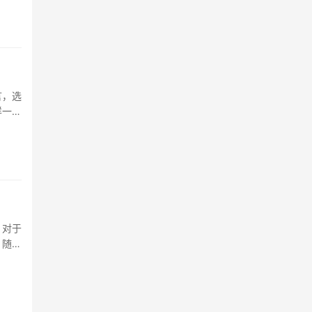
言，选
样一款
女裤的
。对于
，随着
息，还