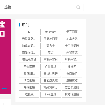
热搜
热门
lv
maxmara
便宜面膜
光复南路潮牌
前男友面膜
加拿大鹅
加拿大鹅羽绒服
劳力士
十三行潮牌
南油服装批发市场
厚街
外贸货源
安福电商城
常熟外贸村
常熟外贸村货源
平价面膜
广州潮牌
搜档网
敏感肌肤
普拉达男鞋
档口微信
清洁面膜
白云皮具城
皮肤过敏
睡眠面膜
苏州潮牌货源
蒙口羽绒服
衣找找
补水面膜
过敏性肌肤
服装批发市场
资讯