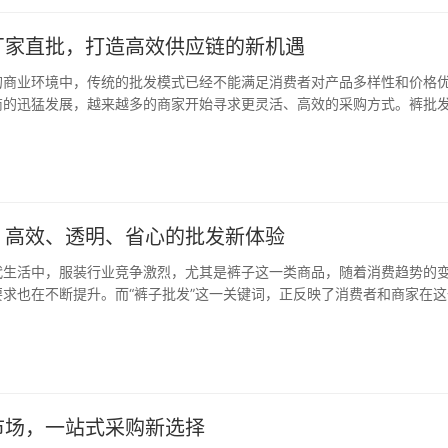
厂家直批，打造高效供应链的新机遇
的商业环境中，传统的批发模式已经不能满足消费者对产品多样性和价格
商的迅猛发展，越来越多的商家开始寻求更灵活、高效的采购方式。裤批
一趋势下应运而生的全新模式，为服装行业提供了更为直接、高效的供应
小程序作为专业的裤子批发市场档口信息查询…
，高效、透明、省心的批发新体验
代生活中，服装行业竞争激烈，尤其是裤子这一类商品，随着消费趋势的
求也在不断提升。而“裤子批发”这一关键词，正反映了消费者和商家在这
求。衣找找小程序，正是为了解决这些痛点而应运而生的平台，为商家和
、透明、省心的裤子批发解决方案。 衣找…
市场，一站式采购新选择