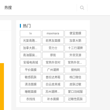
热搜
热门
lv
maxmara
便宜面膜
光复南路潮牌
前男友面膜
加拿大鹅
加拿大鹅羽绒服
劳力士
十三行潮牌
南油服装批发市场
厚街
外贸货源
安福电商城
常熟外贸村
常熟外贸村货源
平价面膜
广州潮牌
搜档网
敏感肌肤
普拉达男鞋
档口微信
清洁面膜
白云皮具城
皮肤过敏
睡眠面膜
苏州潮牌货源
蒙口羽绒服
衣找找
补水面膜
过敏性肌肤