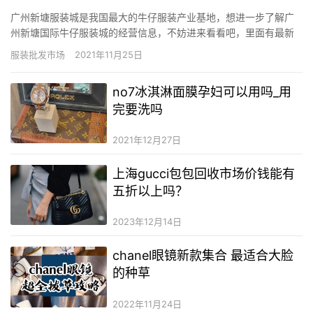
广州新塘服装城是我国最大的牛仔服装产业基地，想进一步了解广
州新塘国际牛仔服装城的经营信息，不妨进来看看吧，里面有最新
的广州新塘国际牛仔服装城地在哪儿、联系方式、怎么去以及进货
服装批发市场
2021年11月25日
指南。分享给大家一个网站—搜档网（客服微信dangkou66）上面
可以查看广州、杭州、常熟、深圳、东莞等全国服装批发市场全部
no7冰淇淋面膜孕妇可以用吗_用
档…
完要洗吗
2021年12月27日
上海gucci包包回收市场价钱能有
五折以上吗？
2023年12月14日
chanel眼镜新款集合 最适合大脸
的种草
2022年11月24日