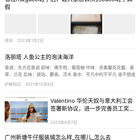
假
资讯
2023年1月2日
洛丽塔 人鱼公主的泡沫海洋
香调：东方花香调 前味：佛手柑、葡萄柚 中味：赤素馨花花蕾、香
草、兰花 后味：琥珀、麝香、浮木 香水：平凡中的不平凡 谁不想成
为香水广告中的女主角？ 因为她看起来像是全世界最幸福的女人，
护肤知识
2021年12月8日
天使脸孔、魔鬼身材，重点是，当她一喷上那神奇的香水，高大俊
帅的男人立刻拜 Lolit是一位天才的梦想家，从6岁起就…
Valentino 华伦天奴与意大利工会
签署新协议，进一步完善员工奖励
及福利
2023年6月7日
广州新塘牛仔服装城怎么样_在哪儿_怎么去