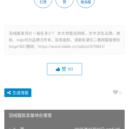
打赏
赞
微海报
羽绒服拿货价一般在多少？ 本文转载自网络，文中涉及品牌、商
标、logo均为品牌方所有，如有版权，请联系黛乐二奢网客服微信
boge1927删除：https://www.idaile.cn/sjdszx/579821/
赞
(0)
生成海报
0
羽绒服批发基地在哪里