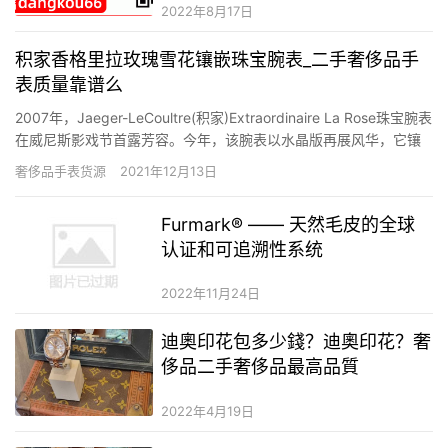
2022年8月17日
积家香格里拉玫瑰雪花镶嵌珠宝腕表_二手奢侈品手
表质量靠谱么
2007年，Jaeger-LeCoultre(积家)Extraordinaire La Rose珠宝腕表
在威尼斯影戏节首露芳容。今年，该腕表以水晶版再展风华，它镶
嵌着14克拉的钻石，将手腕装点得竹苞松茂。腕表借鉴十九世纪的
奢侈品手表货源
2021年12月13日
设计气概，塑造了精巧仔细的悦耳曲线。 积家 Extraordinaire La…
Furmark® —— 天然毛皮的全球
认证和可追溯性系统
2022年11月24日
迪奧印花包多少錢？迪奧印花？奢
侈品二手奢侈品最高品質
2022年4月19日