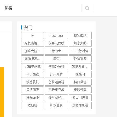
热搜
热门
lv
maxmara
便宜面膜
光复南路潮牌
前男友面膜
加拿大鹅
加拿大鹅羽绒服
劳力士
十三行潮牌
南油服装批发市场
厚街
外贸货源
安福电商城
常熟外贸村
常熟外贸村货源
平价面膜
广州潮牌
搜档网
敏感肌肤
普拉达男鞋
档口微信
清洁面膜
白云皮具城
皮肤过敏
睡眠面膜
苏州潮牌货源
蒙口羽绒服
衣找找
补水面膜
过敏性肌肤