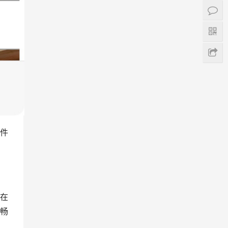
件
在
畅