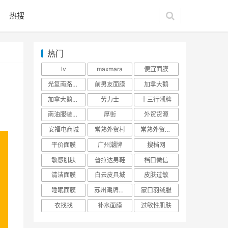
热搜
热门
lv
maxmara
便宜面膜
光复南路潮牌
前男友面膜
加拿大鹅
加拿大鹅羽绒服
劳力士
十三行潮牌
南油服装批发市场
厚街
外贸货源
安福电商城
常熟外贸村
常熟外贸村货源
平价面膜
广州潮牌
搜档网
敏感肌肤
普拉达男鞋
档口微信
清洁面膜
白云皮具城
皮肤过敏
睡眠面膜
苏州潮牌货源
蒙口羽绒服
衣找找
补水面膜
过敏性肌肤