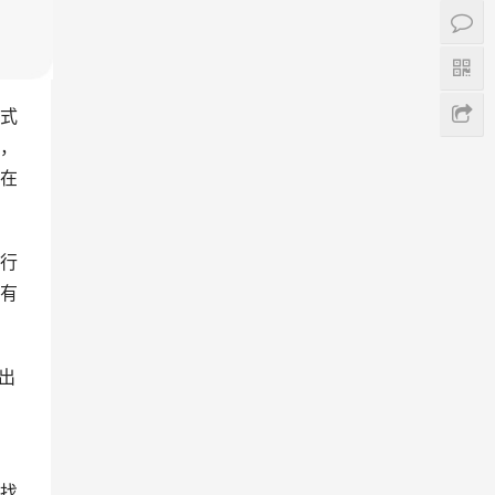
式
，
在
行
有
出
找