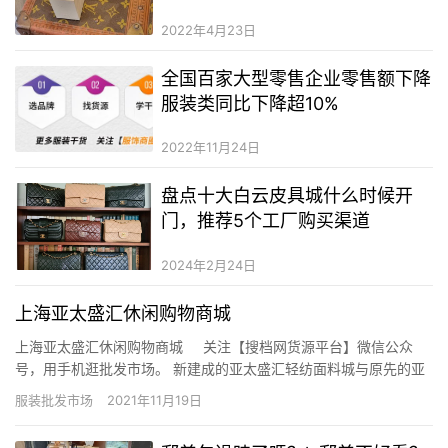
品鞋子的區別
2022年4月23日
全国百家大型零售企业零售额下降
服装类同比下降超10%
2022年11月24日
盘点十大白云皮具城什么时候开
门，推荐5个工厂购买渠道
2024年2月24日
上海亚太盛汇休闲购物商城
上海亚太盛汇休闲购物商城 关注【搜档网货源平台】微信公众
号，用手机逛批发市场。 新建成的亚太盛汇轻纺面料城与原先的亚
太盛汇-新阳服饰礼品市场两个业态形成了优势互补。源于上海襄阳
服装批发市场
2021年11月19日
路市场的700余家商户，经营从童装、外贸服装、民族服饰、时尚挎
包、休闲鞋帽围巾等等，以…