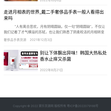
2022年6月6日
走进月相表的世界_戴二手奢侈品手表一般人看得出
来吗
“人有离合悲欢，月有阴晴圆缺。仅一句“阴晴圆缺”，不仅让
我们记着了才气横溢的苏轼，也让我们熟悉了阴柔皎洁的月相转变
盈亏的特点。所谓月相表，正是有感于月亮圆缺转变的特点，在表
奢侈品手表货源
2021年12月3日
盘上有一个弧形(半圆形)的小窗，多设在十二点或六点的位置上，通
过这个小窗显示新月、上弦、满月和下…
别让下体飘出异味！韩国大热私处
香水止痒又杀菌
2022年8月21日
Copyright © 2022 黛乐货源网 版权所有
粤ICP备2022079166号