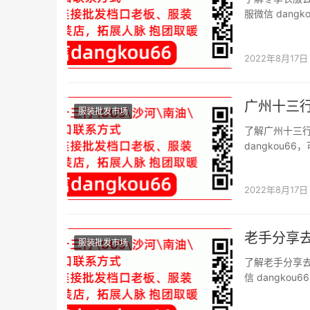
服微信 dan
档口微信二维码
售卖,那么对于
2022年8月17日
广州十三
服装批发市场
了解广州十三
dangkou
信二维码。 导
女装进货一般都
2022年8月17日
老手分享
服装批发市场
了解老手分享
信 dangk
微信二维码。 
市场进春装回