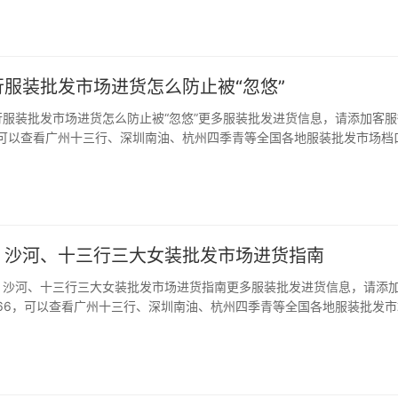
进到满意的货就看个人能力了。…
服装批发市场进货怎么防止被“忽悠”
服装批发市场进货怎么防止被“忽悠”更多服装批发进货信息，请添加客服
66，可以查看广州十三行、深圳南油、杭州四季青等全国各地服装批发市场档
语: 广州十三行服装批发市场是很多服装老板们进货的渠道,因为交通方便
,但是对于没有经验的新手而…
、沙河、十三行三大女装批发市场进货指南
、沙河、十三行三大女装批发市场进货指南更多服装批发进货信息，请添
kou66，可以查看广州十三行、深圳南油、杭州四季青等全国各地服装批发
 导语: 广州大大小小有两百多个女装批发市场,每个批发市场甚至楼层的
次均不同,今天女装网小编就来…