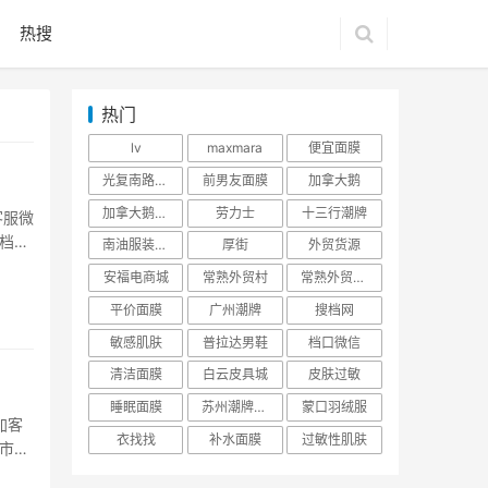
热搜
热门
lv
maxmara
便宜面膜
光复南路潮牌
前男友面膜
加拿大鹅
加拿大鹅羽绒服
劳力士
十三行潮牌
客服微
场档口
南油服装批发市场
厚街
外贸货源
都会
安福电商城
常熟外贸村
常熟外贸村货源
平价面膜
广州潮牌
搜档网
敏感肌肤
普拉达男鞋
档口微信
清洁面膜
白云皮具城
皮肤过敏
睡眠面膜
苏州潮牌货源
蒙口羽绒服
加客
衣找找
补水面膜
过敏性肌肤
发市场
是,