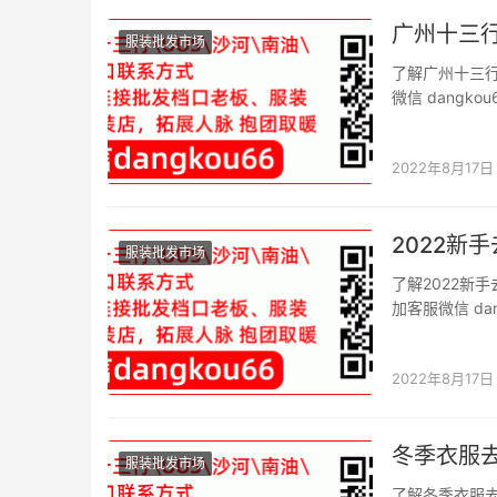
广州十三
服装批发市场
了解广州十三
微信 dang
口微信二维码。
货的人更多,因
2022年8月17日
2022新
服装批发市场
了解2022新
加客服微信 d
市场档口微信二
但是,能不能再
2022年8月17日
冬季衣服
服装批发市场
了解冬季衣服