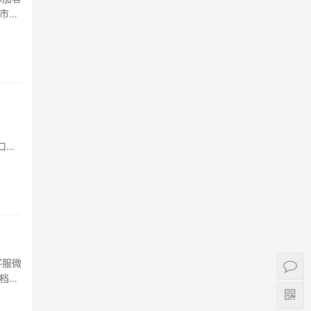
发市场
货和
口微
现在
客服微
场档口
装批发