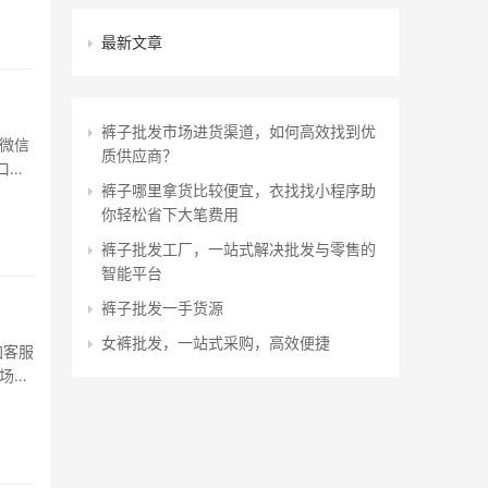
最新文章
裤子批发市场进货渠道，如何高效找到优
微信
质供应商？
口微
裤子哪里拿货比较便宜，衣找找小程序助
、市
你轻松省下大笔费用
裤子批发工厂，一站式解决批发与零售的
智能平台
裤子批发一手货源
女裤批发，一站式采购，高效便捷
加客服
市场档
主营