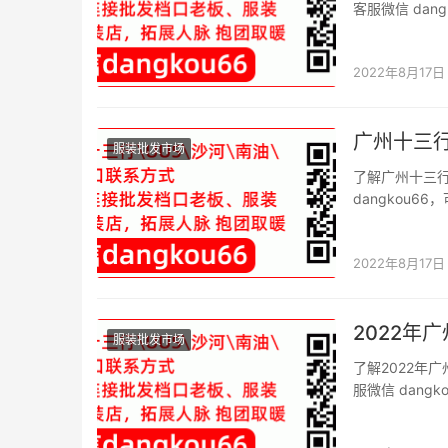
客服微信 da
场档口微信二维
十三行服装批发
2022年8月17日
广州十三
服装批发市场
了解广州十三
dangkou
信二维码。 导
源,但是作为新
2022年8月17日
2022年
服装批发市场
了解2022年
服微信 dan
档口微信二维码
低档女装朋友