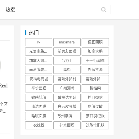
热搜
热门
lv
maxmara
便宜面膜
光复南路潮牌
前男友面膜
加拿大鹅
加拿大鹅羽绒服
劳力士
十三行潮牌
南油服装批发市场
厚街
外贸货源
安福电商城
常熟外贸村
常熟外贸村货源
平价面膜
广州潮牌
搜档网
敏感肌肤
普拉达男鞋
档口微信
个区
清洁面膜
白云皮具城
皮肤过敏
运动
睡眠面膜
苏州潮牌货源
蒙口羽绒服
衣找找
补水面膜
过敏性肌肤