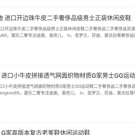
古驰 进口开边珠牛皮二手奢侈品级男士正装休闲皮鞋
驰 进口开边珠牛皮二手奢侈品级男士正装休闲皮鞋二手奢侈品二手奢侈品货
kou66，黛乐二奢专注迪奥、香奈儿、 lv、圣罗兰、芬迪、普达拉等奢侈品
侈品。 G～家二手奢侈品级男士正装休闲皮鞋，鞋面材质选用进口开边珠
节上点缀高贵小巧的互扣式…
古驰 进口小牛皮拼接透气网面织物材质G家男士GG运
驰 进口小牛皮拼接透气网面织物材质G家男士GG运动鞋二手奢侈品二手奢侈
angkou66，黛乐二奢专注迪奥、香奈儿、 lv、圣罗兰、芬迪、普达拉等
手奢侈品。 G家男士GG运动鞋，选用进口小牛皮拼接透气网面织物材质
舌装饰品牌布标logo…
古驰 G家高版本复古老爹鞋休闲运动鞋