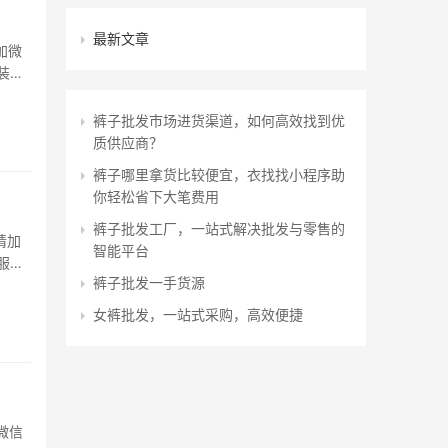
最新文章
加微
装原
动造型
裤子批发市场进货渠道，如何高效找到优
质供应商？
裤子哪里拿货比较便宜，衣找找小程序助
你轻松省下大笔费用
裤子批发工厂，一站式解决批发与零售的
请加
智能平台
服装
裤子批发一手货源
织图案
女裤批发，一站式采购，高效便捷
加微信