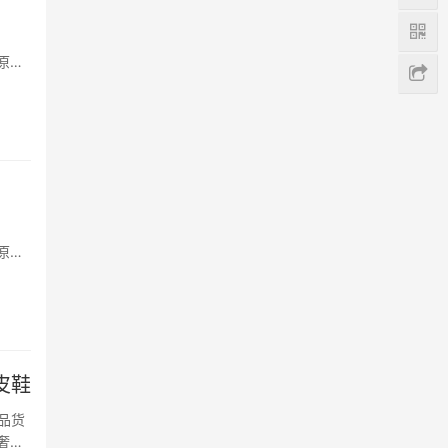
原版
准二手
原版
鞋舌
皮鞋
品货
奢侈