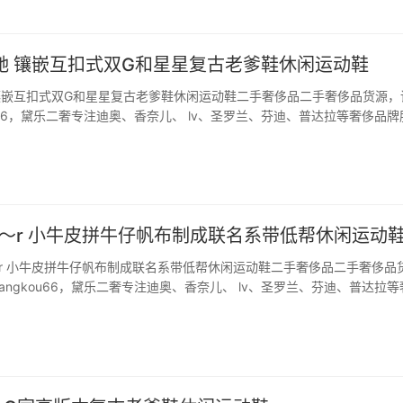
古驰 镶嵌互扣式双G和星星复古老爹鞋休闲运动鞋
驰 镶嵌互扣式双G和星星复古老爹鞋休闲运动鞋二手奢侈品二手奢侈品货源，
ou66，黛乐二奢专注迪奥、香奈儿、 lv、圣罗兰、芬迪、普达拉等奢侈品牌
。 【G家高版本 】男女款老爹运动鞋此款复古老爹鞋休闲运动鞋！前前
求舒适度一致、无数次选材…
& Gu～r 小牛皮拼牛仔帆布制成联名系带低帮休闲运动
 Gu～r 小牛皮拼牛仔帆布制成联名系带低帮休闲运动鞋二手奢侈品二手奢侈品
angkou66，黛乐二奢专注迪奥、香奈儿、 lv、圣罗兰、芬迪、普达拉等
手奢侈品。 Nike & Gu～r 联名系带低帮休闲运动鞋，鞋面由小牛皮拼