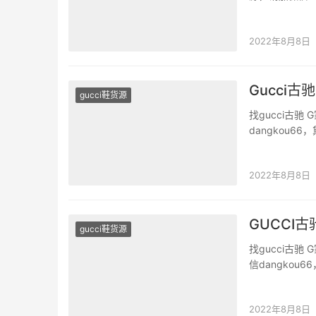
品牌服装原版
牛皮，在经典
2022年8月8日
Gucci
gucci鞋货源
找gucci古
dangkou
二手奢侈品。 
次试版力求舒
2022年8月8日
GUCCI古
gucci鞋货源
找gucci古驰
信dangko
版二手奢侈品。 
TPU原版大…
2022年8月8日