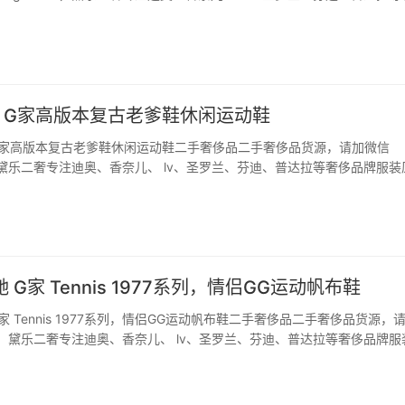
二手奢侈品。 G～家二手奢侈品级男士正装休闲皮鞋，鞋面材质选用进口
织带细节上点缀高贵小巧的…
古驰 G家高版本复古老爹鞋休闲运动鞋
驰 G家高版本复古老爹鞋休闲运动鞋二手奢侈品二手奢侈品货源，请加微信
66，黛乐二奢专注迪奥、香奈儿、 lv、圣罗兰、芬迪、普达拉等奢侈品牌服装
【G家高版本 】男女款老爹运动鞋此刻复古老爹鞋休闲运动鞋！前前后后
适度一致、无数次选材料力求品质…
驰 G家 Tennis 1977系列，情侣GG运动帆布鞋
 G家 Tennis 1977系列，情侣GG运动帆布鞋二手奢侈品二手奢侈品货源，
u66，黛乐二奢专注迪奥、香奈儿、 lv、圣罗兰、芬迪、普达拉等奢侈品牌服
G家 Tennis 1977系列，情侣GG运动帆布鞋！购入原版二手奢侈品，私