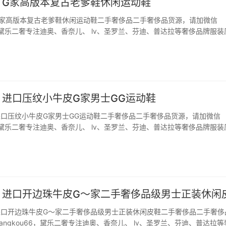
古驰 G家高版本复古老爹鞋休闲运动鞋
驰 G家高版本复古老爹鞋休闲运动鞋二手奢侈品二手奢侈品货源，请加微信
66，黛乐二奢专注迪奥、香奈儿、 lv、圣罗兰、芬迪、普达拉等奢侈品牌服装
G家经典情侣老爹鞋，520限定款，超好看，二手奢侈品版，原版套楦精
边做工，男女版面细节区分，真…
古驰 进口压纹小牛皮G家男士GG运动鞋
驰 进口压纹小牛皮G家男士GG运动鞋二手奢侈品二手奢侈品货源，请加微信
66，黛乐二奢专注迪奥、香奈儿、 lv、圣罗兰、芬迪、普达拉等奢侈品牌服装
G家男士GG运动鞋，选用进口压纹小牛皮打造，鞋面印压立体品牌logo，
ogo，细节精细，头层…
古驰 进口开边珠牛皮G～家二手奢侈品级男士正装休闲
驰 进口开边珠牛皮G～家二手奢侈品级男士正装休闲皮鞋二手奢侈品二手奢侈
angkou66，黛乐二奢专注迪奥、香奈儿、 lv、圣罗兰、芬迪、普达拉等