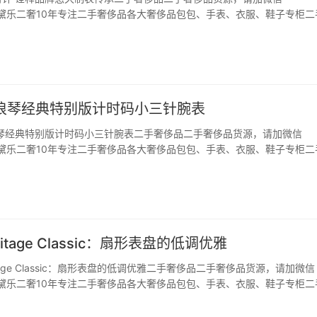
66，黛乐二奢10年专注二手奢侈品各大奢侈品包包、手表、衣服、鞋子专柜二
疫情的好转是经济消费的最好结果，许多奢侈品牌手表已准备好动起来。疫
多精美的手表，已经迫不及待了。浪琴表优雅呈现…
 浪琴经典特别版计时码小三针腕表
浪琴经典特别版计时码小三针腕表二手奢侈品二手奢侈品货源，请加微信
66，黛乐二奢10年专注二手奢侈品各大奢侈品包包、手表、衣服、鞋子专柜二
浪琴表凭借品牌特色和多项古老风格的制表工艺，再加上历史的锤炼，如今
喜爱。在浪琴表经典的燕尾服系列中，小三针…
itage Classic：扇形表盘的低调优雅
tage Classic：扇形表盘的低调优雅二手奢侈品二手奢侈品货源，请加微信
66，黛乐二奢10年专注二手奢侈品各大奢侈品包包、手表、衣服、鞋子专柜二
琴表今年将重新审视一款 1930 年代的标志性表款，该表款以扇形表盘为
常普遍。一款 3…