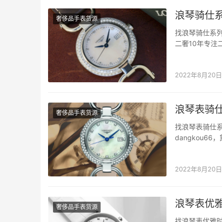
浪琴骑仕系
奢侈品手表货源
找浪琴骑仕系列
二奢10年专注
列是浪琴优雅
浪琴表骑仕系
2022年8月20日
浪琴表骑
奢侈品手表货源
找浪琴表骑仕
dangkou
侈品质量。 
的欲望之后，
2022年8月20日
浪琴表优
奢侈品手表货源
找浪琴表优雅