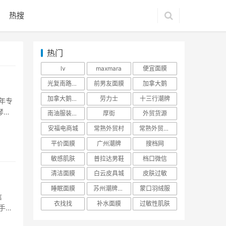
热搜
热门
lv
maxmara
便宜面膜
光复南路潮牌
前男友面膜
加拿大鹅
加拿大鹅羽绒服
劳力士
十三行潮牌
年专
琴这
南油服装批发市场
厚街
外贸货源
示，特
安福电商城
常熟外贸村
常熟外贸村货源
平价面膜
广州潮牌
搜档网
敏感肌肤
普拉达男鞋
档口微信
清洁面膜
白云皮具城
皮肤过敏
睡眠面膜
苏州潮牌货源
蒙口羽绒服
信
衣找找
补水面膜
过敏性肌肤
手奢
起来