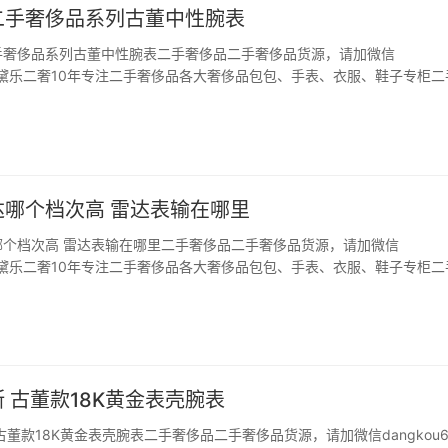
二手奢侈品系列古董中性腕表
手奢侈品系列古董中性腕表二手奢侈品二手奢侈品货源，请加微信
66，黛乐二奢10年专注二手奢侈品各大奢侈品包包、手表、衣服、鞋子专柜二
琴表已有100多年的悠久历史，创造了许多代表作品和经典款式。经典二
琴表最好的品牌文化传承，也是对浪琴表工匠的发…
达哪个档次高 雷达表输在哪里
哪个档次高 雷达表输在哪里二手奢侈品二手奢侈品货源，请加微信
66，黛乐二奢10年专注二手奢侈品各大奢侈品包包、手表、衣服、鞋子专柜二
琴手表在80年代在瑞士成立。它历史悠久，工艺精湛，已有180多年的历
领域有着突出的传统和杰出的经验。浪琴表以…
 古董款18K黄金表壳腕表
古董款18K黄金表壳腕表二手奢侈品二手奢侈品货源，请加微信dangkou6