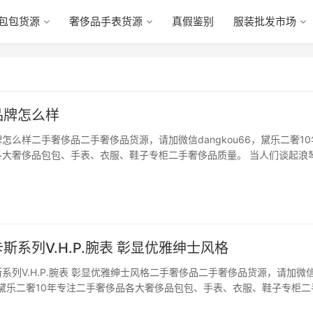
包包货源
奢侈品手表货源
真假鉴别
服装批发市场
品牌怎么样
怎么样二手奢侈品二手奢侈品货源，请加微信dangkou66，黛乐二奢10
各大奢侈品包包、手表、衣服、鞋子专柜二手奢侈品质量。 当人们谈起浪
浪琴在1992年出现过一款columbus的手表。除了现在常见的时分针显
罗盘指示功能，美在哪里？…
斯系列V.H.P.腕表 彰显优雅绅士风格
系列V.H.P.腕表 彰显优雅绅士风格二手奢侈品二手奢侈品货源，请加微
66，黛乐二奢10年专注二手奢侈品各大奢侈品包包、手表、衣服、鞋子专柜二
夏季穿着以轻便舒适为主，配饰上也可同理，精致简单的珠宝和腕表，搭配