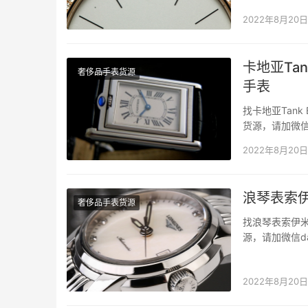
时尚度满分。
2022年8月20日
卡地亚Tank
奢侈品手表货源
手表
找卡地亚Tank 
货源，请加微信
鞋子专柜二手奢侈
2022年8月20日
浪琴表索
奢侈品手表货源
找浪琴表索伊
源，请加微信d
子专柜二手奢
品牌优雅精神
2022年8月20日