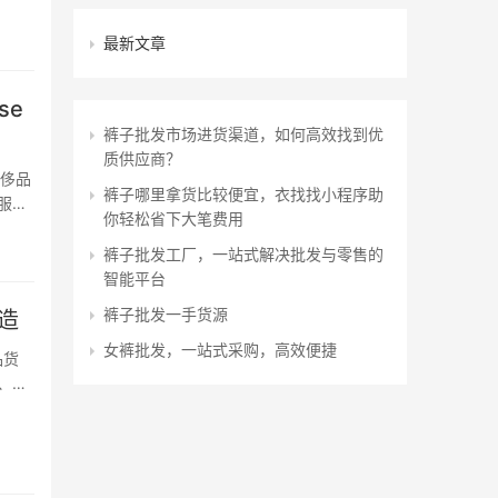
最新文章
se
裤子批发市场进货渠道，如何高效找到优
质供应商？
奢侈品
裤子哪里拿货比较便宜，衣找找小程序助
服、
你轻松省下大笔费用
卡地…
裤子批发工厂，一站式解决批发与零售的
智能平台
裤子批发一手货源
造
女裤批发，一站式采购，高效便捷
品货
、鞋
代表