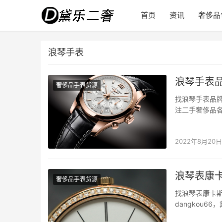
首页
资讯
奢侈品
浪琴手表
浪琴手表
奢侈品手表货源
找浪琴手表品牌
注二手奢侈品
个手表品牌时，
别的是还带有
2022年8月20日
浪琴表康卡
奢侈品手表货源
找浪琴表康卡斯
dangkou
侈品质量。 