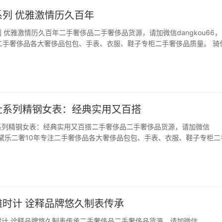
列 优雅激情历久百年
 优雅激情历久百年二手奢侈品二手奢侈品货源，请加微信dangkou66
二手奢侈品各大奢侈品包包、手表、衣服、鞋子专柜二手奢侈品质量。 骑
激情历久百年之作，延续品牌长久以来对马术运动的敬意和对女性顾客的
列腕表从马术运动的标志性元素汲取…
仕系列精钢女表：经典实用又百搭
系列精钢女表：经典实用又百搭二手奢侈品二手奢侈品货源，请加微信
66，黛乐二奢10年专注二手奢侈品各大奢侈品包包、手表、衣服、鞋子专柜二
女人的第一选择不是包包就是手表，顶多加上个化妆品咯。但是在满足了鞋
一款经典实用又百搭的腕表成为了现代女性的目…
雅时计 诠释品牌悠久制表传承
时计 诠释品牌悠久制表传承二手奢侈品二手奢侈品货源，请加微信