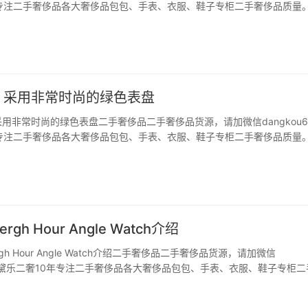
专注二手奢侈品各大奢侈品包包、手表、衣服、鞋子专柜二手奢侈品质量。
大家可能不陌生，一定是运动表硬朗的造型。但是这次的容恩康卡斯风格
该改变了之前的设计风格，受到了…
：采用非常时尚的绿色表盘
用非常时尚的绿色表盘二手奢侈品二手奢侈品货源，请加微信dangkou6
专注二手奢侈品各大奢侈品包包、手表、衣服、鞋子专柜二手奢侈品质量。
，浪琴表将继续开发其极佳的spirit系列，并推出带有40毫米或42毫米钢质
时尚的绿色表盘。在钢或…
rgh Hour Angle Watch介绍
rgh Hour Angle Watch介绍二手奢侈品二手奢侈品货源，请加微信
66，黛乐二奢10年专注二手奢侈品各大奢侈品包包、手表、衣服、鞋子专柜二
圣艾米尔浪琴表博物馆展出的原始小时角表是这款独特时计的灵感来源。20
有史以来第一次跨…