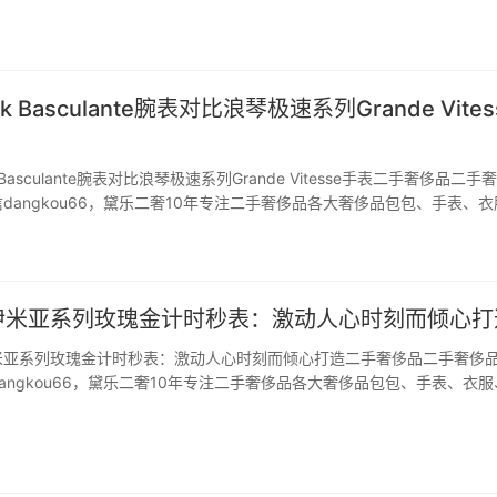
上一篇我也说到小西装的搭配，搭…
 Basculante腕表对比浪琴极速系列Grande Vites
Basculante腕表对比浪琴极速系列Grande Vitesse手表二手奢侈品二手
dangkou66，黛乐二奢10年专注二手奢侈品各大奢侈品包包、手表、衣
品质量。 卡地亚tank basculante腕表是1932年卡地亚推出，此表由
伊米亚系列玫瑰金计时秒表：激动人心时刻而倾心打
米亚系列玫瑰金计时秒表：激动人心时刻而倾心打造二手奢侈品二手奢侈
angkou66，黛乐二奢10年专注二手奢侈品各大奢侈品包包、手表、衣服
侈品质量。 浪琴表索伊米亚系列玫瑰金计时秒表是特别呈献品牌的杰作，
，体现品牌源地独有制表传统，浪琴表索…