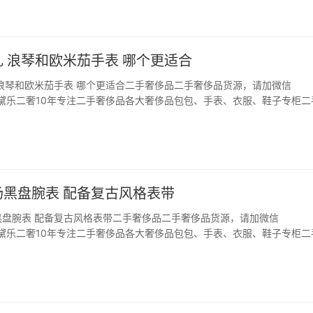
 浪琴和欧米茄手表 哪个更适合
浪琴和欧米茄手表 哪个更适合二手奢侈品二手奢侈品货源，请加微信
66，黛乐二奢10年专注二手奢侈品各大奢侈品包包、手表、衣服、鞋子专柜二
父亲节的来到忙坏了大家，为什么这么说？父亲节是值得感恩的节日，送礼
的爱，那么送一款手表是不是很值得的事情呢…
场黑盘腕表 配备复古风格表带
黑盘腕表 配备复古风格表带二手奢侈品二手奢侈品货源，请加微信
66，黛乐二奢10年专注二手奢侈品各大奢侈品包包、手表、衣服、鞋子专柜二
琴表是钟表界的典范。它在 90 年代初期的作品很有启发。能够打造全新
盘腕表系列也就不足为奇了。浪琴新款腕表配…