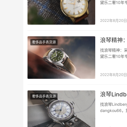
黛乐二奢10年
琴康卡斯系列
到了标准，应
2022年8月20日
浪琴精神
奢侈品手表货源
找浪琴精神：采
黛乐二奢10年
2021年春季
的精美，非常
2022年8月20日
浪琴Lindbe
奢侈品手表货源
找浪琴Lindbe
dangkou
侈品质量。 在
年浪琴表庆祝