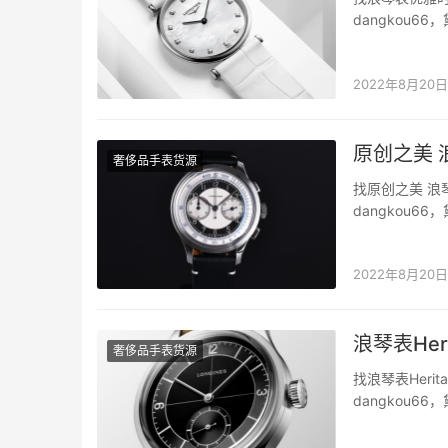
dangkou
侈品质量。 
间，设计了很
2022年8月20日
原创之美
奢侈品手表货源
找原创之美 
dangkou
侈品质量。 
表友的追捧和
2022年8月20日
浪琴表Her
奢侈品手表货源
找浪琴表Heri
dangkou
侈品质量。 浪
色，这在当时非