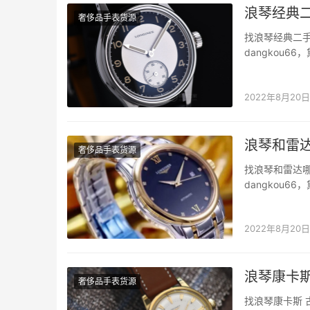
浪琴经典
奢侈品手表货源
找浪琴经典二
dangkou
侈品质量。 浪
侈品系列是浪
2022年8月20日
浪琴和雷
奢侈品手表货源
找浪琴和雷达
dangkou
侈品质量。 浪
它还在体育界
2022年8月20日
浪琴康卡斯
奢侈品手表货源
找浪琴康卡斯 