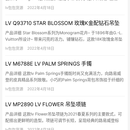
嵌，并以一颗钻石烘托。要将宝石细腻的曲线打造完美并迸发闪烁
lv包包货源
2022年4月18日
光芒，需时数以月计。 细节 18K玫瑰金，粉红色珍珠母贝和钻石 1
颗重0.04克…
LV Q93710 STAR BLOSSOM 玫瑰K金配钻石吊坠
产品详细 Star Blossom系列为Monogram花卉– 于1896年由G.-L.
Vuitton所设计– 带来闪亮的活力。铺镶钻石，这款18K玫瑰金吊坠
宛如晨光的第一道光线般耀眼。设计现代、富女性魅力，既高贵又
lv包包货源
2022年4月18日
容易配衬，造型多变，隆重以至休闲皆宜。 细节 18K玫瑰金…
LV M6788E LV PALM SPRINGS 手镯
产品详细 这款lv Palm Springs手镯既时尚又充满活力，向路易威
登的皮具精品系列致敬。小巧的Palm Springs背包吊饰挂于纤细的
Monogram帆布搭带上，而精致独特的细节可见于刻有LV Circle标
lv包包货源
2022年4月18日
志的开合扣，而吊饰则缀Nanogram图案。 细节 19厘米 (长度) 尺
寸：6….
LV MP2890 LV FLOWER 吊坠项链
产品详细 这款lv Flower吊坠项链为2021春夏系列的主要款式，可
配搭出更鲜明的造型。项链可调节长短，呈现经典的路易威登标
志，包括LV Initials标志和Monogram花卉图案，吊饰采用琢面设
lv包包货源
2022年4月18日