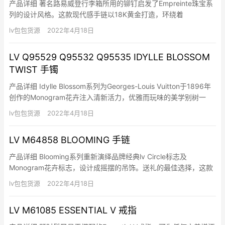
产品详细 著名路易威登行李箱所用的铆钉启发了Empreinte珠宝系
列的设计风格。这款现代感手链以18K黄金打造，环绕着
Monogram花卉镂空图案缀以铆钉印记，Monogram花卉镂空图案
lv包包货源
2022年4月18日
则套挂在钻石切割双链条上，最适合与Empreinte手镯混搭佩戴。
细节 18K黄金 长度：17公分，可调整链…
LV Q95529 Q95532 Q95535 IDYLLE BLOSSOM
TWIST 手镯
产品详细 Idylle Blossom系列为Georges-Louis Vuitton于1896年
创作的Monogram花卉注入清新活力，优雅而玩味的美学别树一
帜。这些手镯具有「形状记忆」，柔韧性非凡。三朵盛放的花卉采
lv包包货源
2022年4月18日
用白K金、玫瑰K金或黄K金匠制而成，可以互相混搭成珍贵的花
束，亦可以独立穿戴，令时…
LV M64858 BLOOMING 手链
产品详细 Blooming系列重新演绎品牌经典lv Circle标志及
Monogram花卉标志，设计成摇摆的吊饰。送礼的最佳选择，这款
妩媚手链戴在腕间，轻盈而时尚。 细节 链条长度： 7.9英寸 黄铜
lv包包货源
2022年4月18日
（金色饰面） Monogram花卉及LV Circle标志是设计的一部分 链
条饰有LV Circle…
LV M61085 ESSENTIAL V 戒指