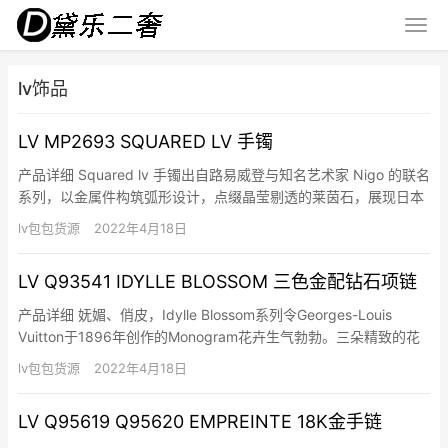
lv饰品
LV MP2693 SQUARED LV 手镯
产品详细 Squared lv 手镯出自路易威登与知名艺术家 Nigo 的联名
系列，以金属件构筑弧形设计，点缀晶莹剔透的莱茵石，展现日本
街头文化与英伦雅致格调的碰撞交融。 详细特征 金属件 透明莱茵
lv包包货源
2022年4月18日
石 “路易威登”英文字样
LV Q93541 IDYLLE BLOSSOM 三色金配钻石项链
产品详细 妩媚、俏皮，Idylle Blossom系列令Georges-Louis
Vuitton于1896年创作的Monogram花卉生气勃勃。三朵精致的花
卉以白K金、玫瑰K金和黄K金打造，千娇百媚，闪耀的光芒照亮了
lv包包货源
2022年4月18日
您的衣着造型。Idylle Blossom作品充分展现路易威登女性自由奔
放的生活态…
LV Q95619 Q95620 EMPREINTE 18K金手链