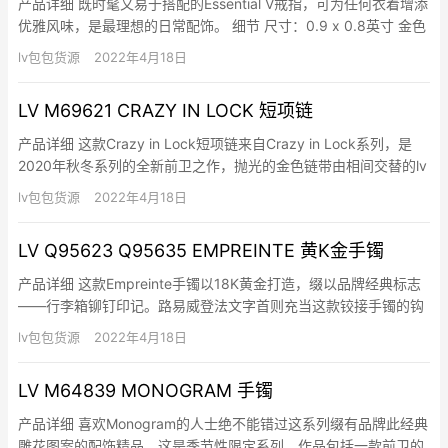
产品详细 既时髦又易于搭配的Essential V戒指，可为任何衣着增添
优雅风味，是最理想的日常配饰。 细节 尺寸：0.9 x 0.8英寸 金色
黄铜金属 V字正面鑴刻lv标志
lv包包货源
2022年4月18日
LV M69621 CRAZY IN LOCK 短项链
产品详细 这款Crazy in Lock短项链来自Crazy in Lock系列，是
2020年秋冬系列的全新前卫之作，抛光的金色链带由相间交替的lv
Circle标志和Monogram花卉图案组成，可调节长度，并配有圈环
lv包包货源
2022年4月18日
开合扣。 细节 金色金属件 Monogram花卉图案 LV Circle标志 圈…
LV Q95623 Q95635 EMPREINTE 黄K金手镯
产品详细 这款Empreinte手镯以18K黄金打造，缀以品牌经典标志
——行李箱铆钉印记。路易威登法文字首则充当这款铰接手镯的钩
扣。Empreinte手镯可跟其他手镯叠戴于手臂，缔造时尚现代造
lv包包货源
2022年4月18日
型。 细节 18K黄金 11个抛光印记 中间设有lv开合系统 标准尺寸：
15公分（S），16公分（M），17…
LV M64839 MONOGRAM 手镯
产品详细 喜欢Monogram的人士绝不能错过这系列缀有品牌此经典
雕花图案的配饰精品。这是季节性限定系列，作品包括一款前卫的