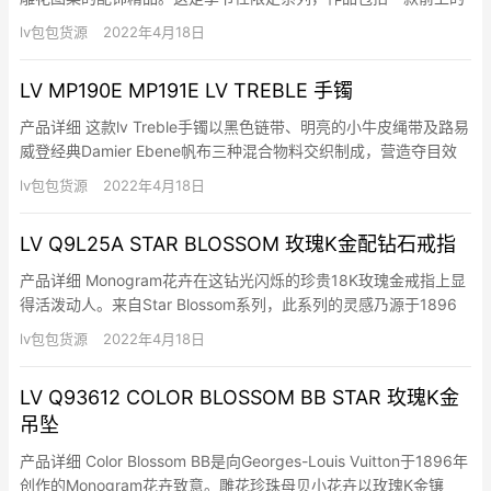
幼手镯、领带夹和袖扣，可搭配商务装扮和品牌固定系列的吊饰项
lv包包货源
2022年4月18日
链和图章戒指。 细节 镀钯黄铜 Monogram图案融合入设计中 鑴刻
“Louis Vuitton”字样
LV MP190E MP191E LV TREBLE 手镯
产品详细 这款lv Treble手镯以黑色链带、明亮的小牛皮绳带及路易
威登经典Damier Ebene帆布三种混合物料交织制成，营造夺目效
果，并缀以哑面金属件，为设计塑造出运动风格，而亮面挂钩则组
lv包包货源
2022年4月18日
成牢固的开合。 细节 19厘米 (长度) 尺寸：M-7.5英寸/19厘米，L-
8.3英寸/21厘米 白色…
LV Q9L25A STAR BLOSSOM 玫瑰K金配钻石戒指
产品详细 Monogram花卉在这钻光闪烁的珍贵18K玫瑰金戒指上显
得活泼动人。来自Star Blossom系列，此系列的灵感乃源于1896
年G.-L. Vuitton绘画的经典图案。这款现代女性珠宝可为任何造型
lv包包货源
2022年4月18日
增添闪亮光芒，而且日夜皆宜。 细节 18K玫瑰金及钻石 25颗FG-
VVS及钻石共重0….
LV Q93612 COLOR BLOSSOM BB STAR 玫瑰K金
吊坠
产品详细 Color Blossom BB是向Georges-Louis Vuitton于1896年
创作的Monogram花卉致意。雕花珍珠母贝小花卉以玫瑰K金镶