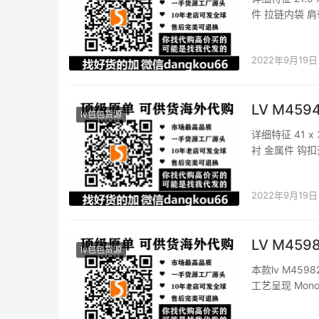
件 拉链内袋 肩
柄：双手柄
2022年9月19日
LV M45
lv包包货源
详细特征 41 x
衬 金属件 钩
2022年9月19日
LV M45
lv包包货源
本款lv M459
工艺呈现 Mo
肩带实现多种背携方