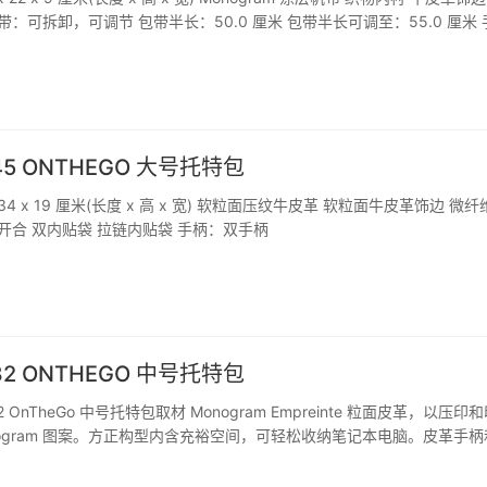
带：可拆卸，可调节 包带半长：50.0 厘米 包带半长可调至：55.0 厘米 
945 ONTHEGO 大号托特包
 34 x 19 厘米(长度 x 高 x 宽) 软粒面压纹牛皮革 软粒面牛皮革饰边 微
扣开合 双内贴袋 拉链内贴袋 手柄：双手柄
982 ONTHEGO 中号托特包
82 OnTheGo 中号托特包取材 Monogram Empreinte 粒面皮革，以压印
nogram 图案。方正构型内含充裕空间，可轻松收纳笔记本电脑。皮革手柄
式。 ONTHEGO 中号托特包详细特征 35 x 27 x 14 厘米(长…