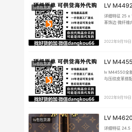
LV M449
lv包包货源
详细特征 25 x
革饰边 微纤维
半长：28.0 
2022年9月19日
LV M445
lv包包货源
lv M44550
与压纹皮革搭
容纳各色物品，乃日
2022年9月19日
LV M46
lv包包货源
详细特征 24.5