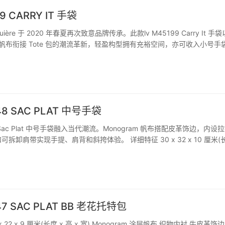
9 CARRY IT 手袋
esquière 于 2020 年春夏再次致意品牌传承。此款lv M45199 Carry It 手
am 帆布衔接 Tote 包的潮流革新，轻盈构型拥有充裕空间，亦可收入小号手
展巴黎闲适格调。 详细特征 37 x 39 x 3 厘米(长度 …
48 SAC PLAT 中号手袋
ac Plat 中号手袋融入当代潮流。Monogram 帆布搭配皮革饰边，内设
拆卸肩带实现手提、肩背和斜挎体验。 详细特征 30 x 32 x 10 厘米(长
onogram 涂层帆布 织物内衬 牛皮革饰边 金属件 拉链内袋 肩带：可拆卸，可
47 SAC PLAT BB 老花托特包
x 22 x 9 厘米(长度 x 高 x 宽) Monogram 涂层帆布 织物内衬 牛皮革饰