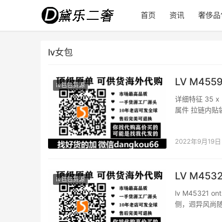
首页
资讯
奢侈品
lv女包
LV M455
lv包包货源
详细特征 35 x
属件 拉链内贴
2022年9月19日
LV M453
lv包包货源
lv M45321 
侧，迥异风尚随心
米(长度 x 高 x 