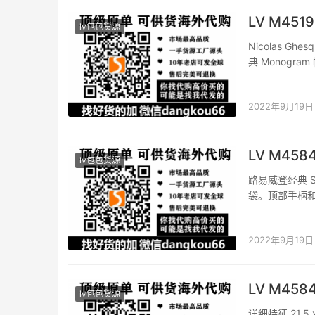
LV M4519
lv包包货源
Nicolas Gh
典 Monogr
中，令都市出行尽
2022年9月19日
LV M458
lv包包货源
路易威登经典 S
袋。顶部手柄和可
高 x 宽) M
2022年9月19日
LV M458
lv包包货源
详细特征 21.5 