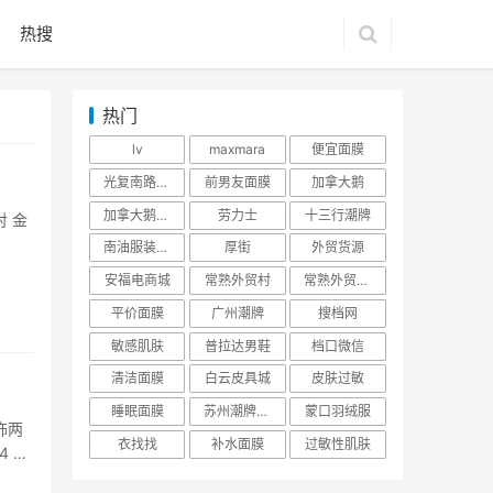
热搜
热门
lv
maxmara
便宜面膜
光复南路潮牌
前男友面膜
加拿大鹅
加拿大鹅羽绒服
劳力士
十三行潮牌
衬 金
南油服装批发市场
厚街
外贸货源
安福电商城
常熟外贸村
常熟外贸村货源
平价面膜
广州潮牌
搜档网
敏感肌肤
普拉达男鞋
档口微信
清洁面膜
白云皮具城
皮肤过敏
睡眠面膜
苏州潮牌货源
蒙口羽绒服
分饰两
衣找找
补水面膜
过敏性肌肤
4 厘