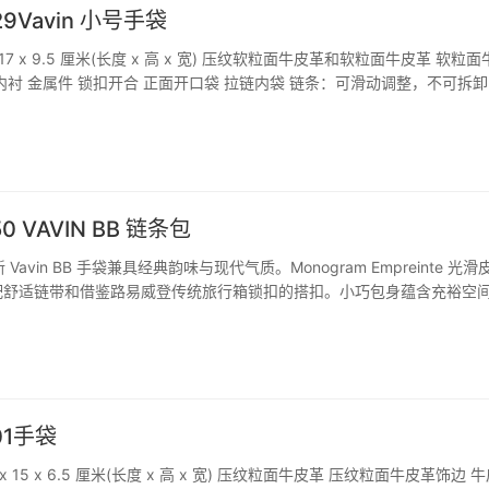
29Vavin 小号手袋
 17 x 9.5 厘米(长度 x 高 x 宽) 压纹软粒面牛皮革和软粒面牛皮革 软粒
内衬 金属件 锁扣开合 正面开口袋 拉链内袋 链条：可滑动调整，不可拆卸
厘米 链条半长可调至：55.0 厘米
50 VAVIN BB 链条包
全新 Vavin BB 手袋兼具经典韵味与现代气质。Monogram Empreinte 光滑
配舒适链带和借鉴路易威登传统旅行箱锁扣的搭扣。小巧包身蕴含充裕空
夜出行良伴。 详细特征 20.5 x 15 x 8 厘米(长度 x 高 x 宽) 压…
201手袋
 x 15 x 6.5 厘米(长度 x 高 x 宽) 压纹粒面牛皮革 压纹粒面牛皮革饰边 