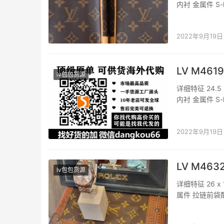
内衬 金属件 S
半长：29.0 
2022年9月19日
LV M46
lv包包货源
详细特征 24.5
内衬 金属件 S
半长：29.0 
2022年9月19日
LV M4632
lv包包货源
详细特征 26 x 
属件 拉链前袋
产地为法国、
或因…