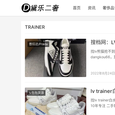
首页
资讯
奢侈品
TRAINER
搜档网：LV
普拉达/Prada
找lv熊猫抢不到
dangkou6
Prada guc
2022年8月24日
lv train
lv包包货源
找lv trai
10年专注 二
今天下午通知