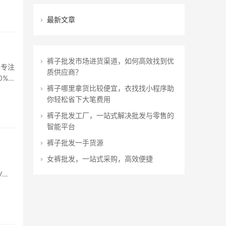
最新文章
裤子批发市场进货渠道，如何高效找到优
年专注
质供应商？
0%
裤子哪里拿货比较便宜，衣找找小程序助
绿真的
你轻松省下大笔费用
裤子批发工厂，一站式解决批发与零售的
智能平台
裤子批发一手货源
女裤批发，一站式采购，高效便捷
V
男包