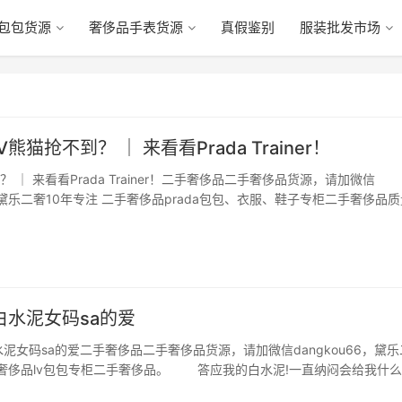
包包货源
奢侈品手表货源
真假鉴别
服装批发市场
熊猫抢不到？ ｜ 来看看Prada Trainer！
？ ｜ 来看看Prada Trainer！二手奢侈品二手奢侈品货源，请加微信
6，黛乐二奢10年专注 二手奢侈品prada包包、衣服、鞋子专柜二手奢侈品
ci NEW AVENUE LT WHT BLK SNKR MSM03S22P7…
er白水泥女码‍️sa的爱
ner白水泥女码‍️sa的爱二手奢侈品二手奢侈品货源，请加微信dangkou66，黛
手奢侈品lv包包专柜二手奢侈品。 答应我的白水泥!一直纳闷会给我什么
去店里!抱出来3双 sa的爱太满!要溢出来了哈哈哈哈哈 3码、3