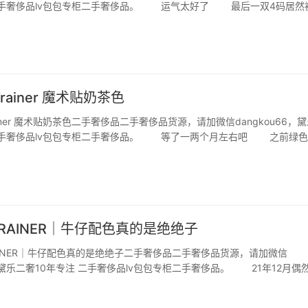
 二手奢侈品lv包包专柜二手奢侈品。 运气太好了 最后一双4码居然
正码的哈 平时穿38，麦昆37.5，gucci脏脏鞋37 trainer 3
 Trainer 魔术贴奶茶色
 Trainer 魔术贴奶茶色二手奢侈品二手奢侈品货源，请加微信dangkou66，
 二手奢侈品lv包包专柜二手奢侈品。 等了一两个月左右吧 之前绿色
个奶茶卡其色太可了 魔术贴上小fafa就很可爱啊 据说是湖南最
 TRAINER｜牛仔配色真的是绝绝子
 TRAINER｜牛仔配色真的是绝绝子二手奢侈品二手奢侈品货源，请加微信
66，黛乐二奢10年专注 二手奢侈品lv包包专柜二手奢侈品。 21年12月偶
之前加的LV小姐姐发这双鞋立马就全款定了 当时也没想到这鞋子会那
递过来就一直在…