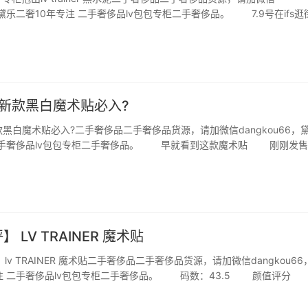
6，黛乐二奢10年专注 二手奢侈品lv包包专柜二手奢侈品。 7.9号在ifs逛
的灰蓝trainer送给男朋友当生日礼物，但是实物看了一般，没有很惊艳
们有一双…
iner新款黑白魔术贴必入?
ner新款黑白魔术贴必入?二手奢侈品二手奢侈品货源，请加微信dangkou66，
 二手奢侈品lv包包专柜二手奢侈品。 早就看到这款魔术贴 刚刚发售
付款了 太爱了 七号收到真的太好看了吧 之前老公买了紫魔术贴 牛
相间…
 LV TRAINER 魔术贴
lv TRAINER 魔术贴二手奢侈品二手奢侈品货源，请加微信dangkou66
专注 二手奢侈品lv包包专柜二手奢侈品。 码数：43.5 颜值评分
： 穿着评分 舒适度： 增高效果： 综合评价 性价比
…