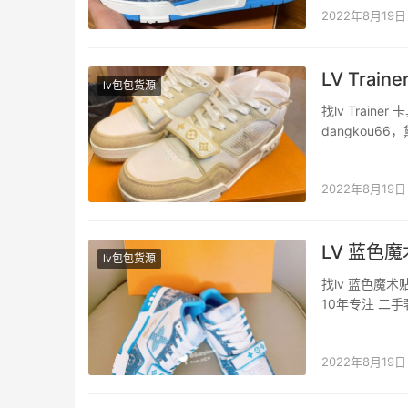
2022年8月19日
LV Tra
lv包包货源
找lv Trai
dangkou6
卡其色真的给
的一双鞋。卡
2022年8月19日
LV 蓝色魔术
lv包包货源
找lv 蓝色魔术
10年专注 二
运输耽误了
贴系列 满满
2022年8月19日