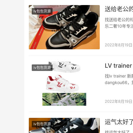
送给老公的礼
lv包包货源
找送给老公的礼物
乐二奢10年专
要送给我的憨憨
都不是很合适，
2022年8月19日
LV tra
lv包包货源
找lv trai
dangkou
鞋身采用 90
展理念。全新 LV
2022年8月19日
运气太好了，
lv包包货源
找运气太好了，专