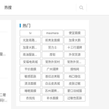
热搜
热门
lv
maxmara
便宜面膜
光复南路潮牌
前男友面膜
加拿大鹅
加拿大鹅羽绒服
劳力士
十三行潮牌
质量。
南油服装批发市场
厚街
外贸货源
安福电商城
常熟外贸村
常熟外贸村货源
平价面膜
广州潮牌
搜档网
敏感肌肤
普拉达男鞋
档口微信
清洁面膜
白云皮具城
皮肤过敏
睡眠面膜
苏州潮牌货源
蒙口羽绒服
乐二奢
衣找找
补水面膜
过敏性肌肤
码!
.5