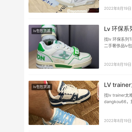
码、4码各…
2022年8月19日
Lv 环保系列️
lv包包货源
找lv 环保系列
二手奢侈品lv
可回收和生物
是YYDS…
2022年8月19日
LV tra
lv包包货源
找lv trai
dangkou
trainer
女包都不行〰
2022年8月19日