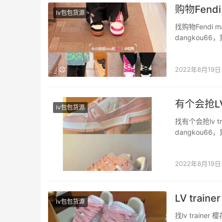
购物️Fend
lv包包货源
找购物️Fendi
dangkou
便逛逛路过fe
码还挺全的 运
2022年8月19日
有个会抢LV
lv包包货源
找有个会抢lv
dangkou
上学之后真的是
蓝和熊猫配色真
2022年8月19日
LV trai
lv包包货源
找lv trai