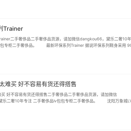
Trainer
️Trainer二手奢侈品二手奢侈品货源，请加微信dangkou66，黛乐二奢10
包包专柜二手奢侈品。 最新环保系列Trainer 据说环保系列鞋身采用 9
面料结合创造力 可持续性与环保设计 进一步传递可持续发展理念 白
iner太难买 好不容易有货还得搭售️
ner太难买 好不容易有货还得搭售️二手奢侈品二手奢侈品货源，请加微信
66，黛乐二奢10年专注 二手奢侈品lv包包专柜二手奢侈品。 沈阳万象城L
货挺齐 牛仔款还有最近很火的 粉色 蓝色都有货 但是搭售 男装或者
️ …