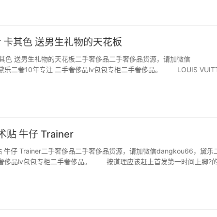
iner 卡其色 送男生礼物的天花板
ner 卡其色 送男生礼物的天花板二手奢侈品二手奢侈品货源，请加微信
6，黛乐二奢10年专注 二手奢侈品lv包包专柜二手奢侈品。 LOUIS VUIT
人一种很成稳的感 觉，让人感觉男人成熟的魅力。 整双鞋是非常
其色的帆布，…
贴 牛仔 Trainer
贴 牛仔 Trainer二手奢侈品二手奢侈品货源，请加微信dangkou66，黛乐
手奢侈品lv包包专柜二手奢侈品。 按道理应该赶上首发第一时间上脚?
 今天收到依旧很惊喜 一眼爱上的蓝色 牛仔蓝拼接北卡蓝 
夏天的感…