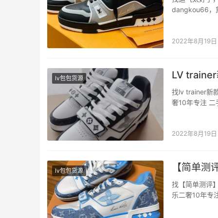
dangkou6
来想看一下新上
sales告诉我
2022年8月19日
LV tra
lv包包货源
找lv trai
奢10年专注
sa就通知我
魔术贴 黑白
2022年8月19日
【简单测评】
lv包包货源
找【简单测评】 
乐二奢10年
置： 上脚
第二双Lv的