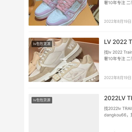
奢10年专注
撞到 个人感觉是
正…
2022年8月19日
LV 2022
lv包包货源
找lv 2022
奢10年专注
色都拒了 这
到的 hh…
2022年8月19日
2022LV
lv包包货源
找2022lv
dangkou
朋友圈里刷到
春节前给我快