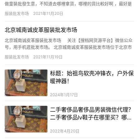
做童裝批發生意，不知道去哪裡拿貨，哪裡的貨比較好啊 ，最好是
一手貨源 我河南新鄉的，帶著不到一歲的孩子，想做服裝生意，苦
服装批发市场
2021年11月20日
和累不怕，想進貨去哪裡 2. 童裝一手貨源怎麼找，可以一件代發嗎
可以。 首先品牌折扣童裝開店最重要的就是有…
北京城南诚皮革服装批发市场
北京城南诚皮革服装批发市场 关注【搜档网货源平台】微信公众
号，用手机逛批发市场。 北京城南诚皮革服装批发市场位于北京市
丰台区海慧寺1号，主营商品：服装、皮革。公司自成立以来，本着
服装批发市场
2021年11月19日
诚信为本、客户至上、竭诚服务的原则，积极促进中国和东欧地区
的贸易交流合作，为中国优质…
标题：始祖鸟软壳冲锋衣，户外保
暖神器！
2024年1月17日
二手奢侈品奢侈品男装微信代理？
二手奢侈品lv鞋子在哪里买？哪里
有二手奢侈品lv包包
2022年4月20日