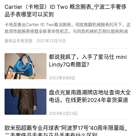
Cartier（卡地亚）ID Two 概念腕表_宁波二手奢侈
品手表哪里可以买到
卡地亚推出Cartier ID Two看法腕表，彻底推翻机械腕表的天下，这
款高性能腕表搭载全新革命性机芯，与同类机械机芯相比能耗削减
50%，并可多储能30%。这款腕表堪称制表奇葩，具备下列三个特
奢侈品手表货源
2021年12月15日
征： 1、两个双层发条盒各配备2个玻璃纤维发条，与传统机芯相
比，课多储能30%。 2、革命性设计的齿轮及擒…
都说我疯了，入手了爱马仕 mini
Lindy7Q希腊蓝?
2022年9月8日
盘点光复南路潮牌店地址查询大全
电话，在线更新2024年拿货渠道
2024年2月23日
欧米茄超霸专业月球表“阿波罗17号”40周年限量版_
二手奢侈品手表与正品手表有什么区别