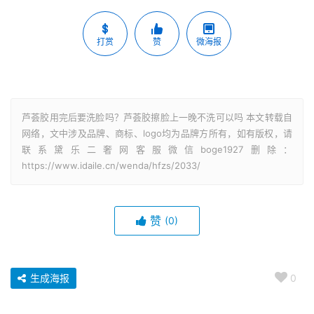
打赏
赞
微海报
芦荟胶用完后要洗脸吗？芦荟胶擦脸上一晚不洗可以吗 本文转载自
网络，文中涉及品牌、商标、logo均为品牌方所有，如有版权，请
联系黛乐二奢网客服微信boge1927删除：
https://www.idaile.cn/wenda/hfzs/2033/
赞
(0)
生成海报
0