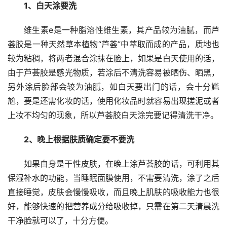
1、白天涂要洗
维生素e是一种脂溶性维生素，其产品较为油腻，而芦
荟胶是一种天然草本植物“芦荟”中萃取而成的产品，质地也
较为粘稠，将两者混合涂抹在脸上，如果是白天使用的话，
由于芦荟胶是感光物质，若涂后不清洗容易被晒伤、晒黑，
另外涂后脸部会较为油腻，如白天要出门的话，会十分尴
尬，要是还需化妆的话，使用化妆品时就容易出现搓泥或者
上妆不均匀的现象，所以芦荟胶白天涂完要记得清洗干净。
2、晚上根据肤质确定要不要洗
如果自身是干性皮肤，在晚上涂芦荟胶的话，可利用其
保湿补水的功能，当睡眠面膜使用，不需要清洗，涂了之后
直接睡觉，皮肤会慢慢吸收，而且晚上肌肤的吸收能力也很
好，能够快速的把营养成分给吸收掉，只需在第二天清晨洗
干净脸就可以了，十分方便。