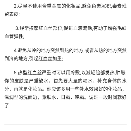
2.尽量不使用含重金属的化妆品,避免色素沉积,毒素残
留表皮;
 3.经常按摩红血丝部位,促进血液流动,有助于增强毛细
血管弹性; 
4.避免从冷的地方突然到热的地方,或者从热的地方突然
到冷的地方,引起红血丝加重; 
5.热型红血丝严重时可以用冷敷,以减轻脸部发热,肿胀. 
你的皮肤是严重缺水，首先要大量的喝水，补充身体的水
分，再就是化妆品。你应该多用一些补水效果好的化妆品，
滋润型的洗面奶，紧肤水，日霜，晚霜。调理一段时间就好
了