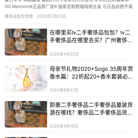
GG Marmont#正品原厂皮# 独家定制原版纯铜五金 与正品丝绝不差
的二手奢侈品精髓 GG Marmont火爆之王 款号：476433 尺寸：
奢侈品包包货源
2022年2月23日
16.5*10*5cm 夏日限制马卡龙色—性价比高入门级小包，这个小可
爱仙人颜…
在哪里买lv二手奢侈品包包？lv二
手奢侈品在哪里去买？广州奢侈品
微商货源批发
2022年4月22日
母亲节礼物2020+Sogo 35周年赏
香水篇：22折起20+香水套装必
送Dior、Prada、Coach
2022年8月21日
即墨二手奢侈品二手奢侈品童装货
源在哪找？奢侈品二手奢侈品货
源？二手奢侈品首饰微商
2022年4月19日