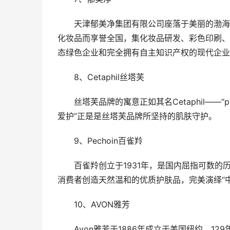
天津郁美净集团有限公司座落于美丽的渤海
化妆品而享誉全国，集化妆品研发、彩色印刷、
态绿色企业和完全拥有自主知识产权的现代企业
8、Cetaphil丝塔芙
丝塔芙品牌的寓意正如其名Cetaphil——“
爱护”正是是丝塔芙品牌所坚持的肌肤守护。
9、Pechoin百雀羚
百雀羚创立于1931年，是国内屈指可数
消费者创造天然温和的优质护肤品，完美演绎“
10、AVON雅芳
Avon雅芳于1886年成立于美国纽约，1