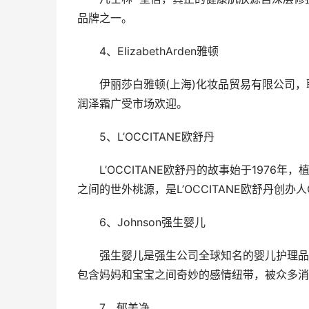
品牌之一。
4、ElizabethArden雅顿
伊丽莎白雅顿(上海)化妆品贸易有限公司，
润泽霜广受市场欢迎。
5、L’OCCITANE欧舒丹
L’OCCITANE欧舒丹的故事始于197
之间的世外桃源，是L’OCCITANE欧舒丹创办人Oli
6、Johnson强生婴儿
强生婴儿是强生公司全球知名的婴儿护理品
包含妈妈和宝宝之间奇妙的感情纽带，被众多消
7、郁美净