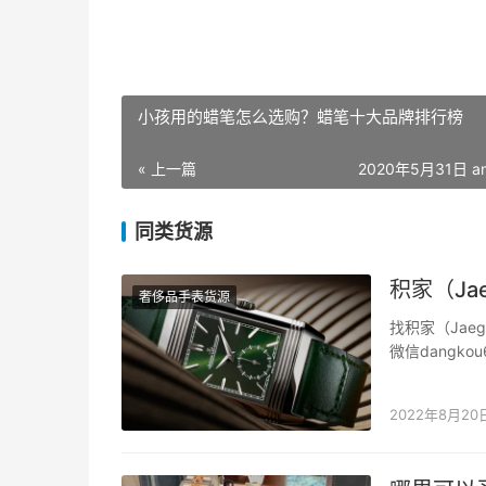
小孩用的蜡笔怎么选购？蜡笔十大品牌排行榜
« 上一篇
2020年5月31日 am
同类货源
积家（Jae
奢侈品手表货源
找积家（Jaeg
微信dangk
柜二手奢侈品质
世纪最耐时的r
2022年8月20