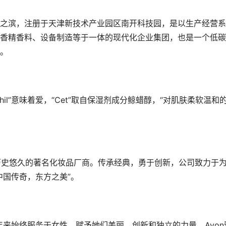
之滨，注册于天津新技术产业园区南开科技园，是以生产经营系
香精香料、设备制造等于一体的现代化企业集团，也是一个低碳
。
phil”意味着爱，“Cet”取自保湿剂成分鲸蜡醇，“对肌肤柔软温和
的历史悠久的著名化妆品厂商。传承经典，勇于创新，公司致力于
中国传奇，东方之美”。
29年来始终服务于女性，赋予她们美丽、创新和独立的力量。Avon