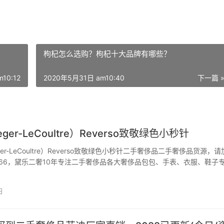
枸杞怎么选购？枸杞十大品牌有哪些？
10:12
2020年5月31日 am10:40
下一篇 
ger-LeCoultre）Reverso致敬绿色小秒针
er-LeCoultre）Reverso致敬绿色小秒针二手奢侈品二手奢侈品货源，请
ou66，黛乐二奢10年专注二手奢侈品各大奢侈品包包、手表、衣服、鞋子
量。 首批tribute手表于2011年问世，同年，jlc还发布了我认为仍然是2
ev…
日