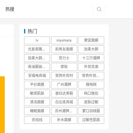
热搜
热门
lv
maxmara
便宜面膜
光复南路潮牌
前男友面膜
加拿大鹅
加拿大鹅羽绒服
劳力士
十三行潮牌
南油服装批发市场
厚街
外贸货源
安福电商城
常熟外贸村
常熟外贸村货源
平价面膜
广州潮牌
搜档网
敏感肌肤
普拉达男鞋
档口微信
清洁面膜
白云皮具城
皮肤过敏
睡眠面膜
苏州潮牌货源
蒙口羽绒服
衣找找
补水面膜
过敏性肌肤