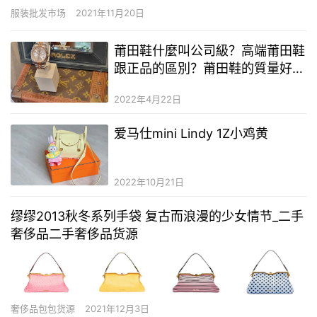
宜的 我在廣州。紅遍天。有中年女裝批發 ㈡ 全國最大的中老年服裝
服装批发市场
2021年11月20日
批發市場都有哪些 北京大紅門 ㈢ 請問哪裡有中老年服裝批發 木犀
圓的大紅門和京溫中老年服飾多一些是做批發的白榮…
莆田鞋什麼叫公司級？高端莆田鞋
跟正品的區別？莆田鞋的質量好嗎
容易穿壞嗎
2022年4月22日
爱马仕mini Lindy 1Z小鸡黄
2022年10月21日
缪缪2013秋冬系列手袋 复古而浪漫的少女情节_二手
奢侈品二手奢侈品货源
奢侈品包包货源
2021年12月3日