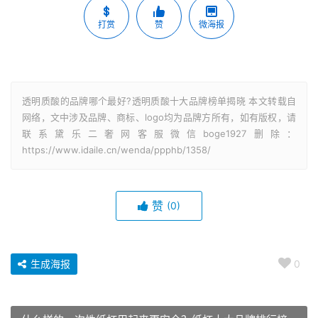
打赏
赞
微海报
透明质酸的品牌哪个最好?透明质酸十大品牌榜单揭晓 本文转载自
网络，文中涉及品牌、商标、logo均为品牌方所有，如有版权，请
联系黛乐二奢网客服微信boge1927删除：
https://www.idaile.cn/wenda/ppphb/1358/
赞
(0)
生成海报
0