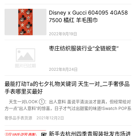
Disney x Gucci 604095 4GA58
7500 橘红 羊毛围巾
2022年9月19日
枣庄纺织服装行业“全链蜕变”
2022年8月24日
最能打动Ta的七夕礼物关键词 天生一对_二手奢侈品
手表哪里买最好
天生一对LOOK ①：出人意料 虽说平清淡淡才是真，但经常给对
方一点“出人意料”的惊喜，日子才气过出甜蜜的味道!Swatch POP系
列，1只手表N种玩法，创意可拆卸表盘与多种自由搭配方式玩出超
奢侈品手表货源
2021年12月2日
有爱的默契，给你们的恋爱制造一次别致的惊喜，表达非一样平常
的创意心思! 天生一对LOOK ②：时光荏苒…
新手去杭州四季青服装批发市场进