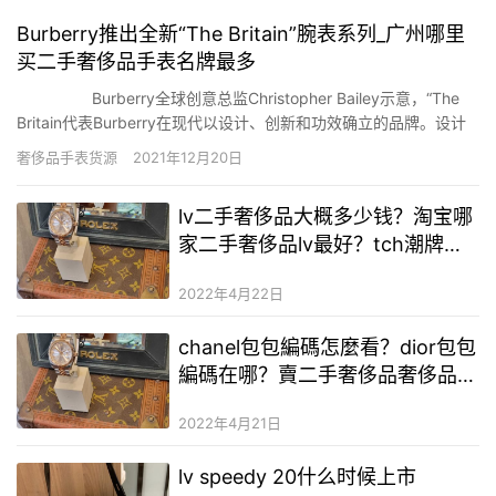
Burberry推出全新“The Britain”腕表系列_广州哪里
买二手奢侈品手表名牌最多
Burberry全球创意总监Christopher Bailey示意，“The
Britain代表Burberry在现代以设计、创新和功效确立的品牌。设计
隐藏于细节中-所有来自经典Burberry风衣的设计影响，从D型环和
奢侈品手表货源
2021年12月20日
卡其色面盘到支承表壳并珍爱机芯免受要素影响的壮大螺栓。…
lv二手奢侈品大概多少钱？淘宝哪
家二手奢侈品lv最好？tch潮牌二
手奢侈品货源
2022年4月22日
chanel包包編碼怎麼看？dior包包
編碼在哪？賣二手奢侈品奢侈品的
微商
2022年4月21日
lv speedy 20什么时候上市