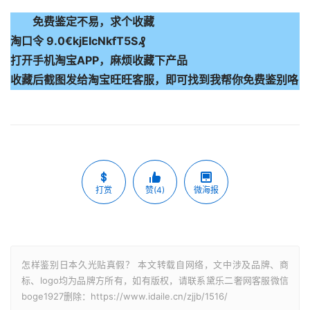
免费鉴定不易，求个收藏
淘口令 9.0€kjEIcNkfT5S₰
打开手机淘宝APP，麻烦收藏下产品
收藏后截图发给淘宝旺旺客服，即可找到我帮你免费鉴别咯
打赏
赞(4)
微海报
怎样鉴别日本久光贴真假？ 本文转载自网络，文中涉及品牌、商
标、logo均为品牌方所有，如有版权，请联系黛乐二奢网客服微信
boge1927删除：https://www.idaile.cn/zjjb/1516/