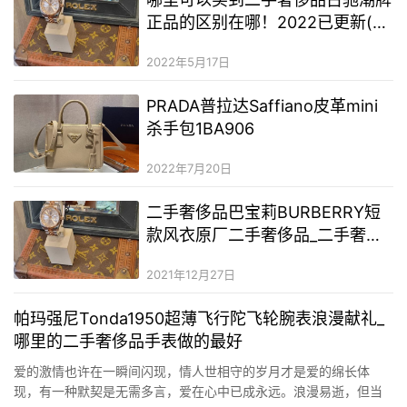
正品的区别在哪！2022已更新(今
日/资讯)
2022年5月17日
PRADA普拉达Saffiano皮革mini
杀手包1BA906
2022年7月20日
二手奢侈品巴宝莉BURBERRY短
款风衣原厂二手奢侈品_二手奢侈
品服装一手货源
2021年12月27日
帕玛强尼Tonda1950超薄飞行陀飞轮腕表浪漫献礼_
哪里的二手奢侈品手表做的最好
爱的激情也许在一瞬间闪现，情人世相守的岁月才是爱的绵长体
现，有一种默契是无需多言，爱在心中已成永远。浪漫易逝，但当