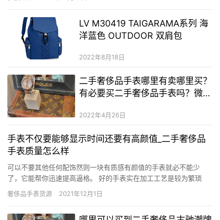
珀、广藿香、橡苔和白木。 斯特拉麦卡特尼推出全新西普香型女香
Ghost魅影全新Gh…
LV M30419 TAIGARAMA系列 海
洋蓝色 OUTDOOR 双肩包
2022年8月18日
二手奢侈品手表哪里有卖哪里买？
有必要买二手奢侈品手表吗？微信
买二手奢侈品手表靠谱吗
2022年4月26日
手表不仅要能够显示时间还要有高颜值_二手奢侈品
手表质量怎么样
可以不要其他任何配饰然则一块有质感有颜值的手表就必不能少
了，它能帮你迅速提高逼格。 好的手表实在加工工艺是较为繁琐
的，然则一款简约大方的手表更为适合于女性，同时也可以为自己
奢侈品手表货源
2021年12月1日
节约一点。 回归小尺寸 女士腕表迎来小表盘时代 这两年女人身上背
的包包越来越小，大家都背起了mini size，手腕上的表自然也…
哪里可以买到二手奢侈品古驰潮牌