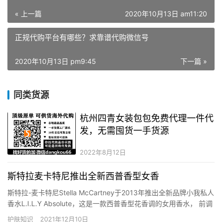
« 上一篇
2020年10月13日 am11:20
正规代购平台有哪些？求靠谱代购微信号
2020年10月13日 pm9:45
下一篇 »
同类货源
杭州四青女装包包免费代理一件代
发，无需囤货一手货源
2022年8月12日
斯特拉麦卡特尼推出全新西普香型女香
斯特拉-麦卡特尼Stella McCartney于2013年推出全新品牌小我私人
香水L.I.L.Y Absolute，这是一款西普香型花香调的女用香水， 前调
是薯块根和黑胡椒；中调是粉色胡椒、铃兰和麝香锦葵；基调是琥
护肤知识
2021年12月10日