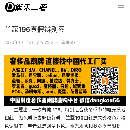
兰蔻196真假辨别图
2020年10月13日 pm12:32
•
真假鉴别
兰蔻
出了一款菁纯 196，特别适合秋冬季节的哑光质地
口红
，颜色看上去超级好看，
兰蔻196
口红是朱砂橘色
。
橘
色调很重，单看就是胡萝卜色。哑光质感和秋冬季节很搭，