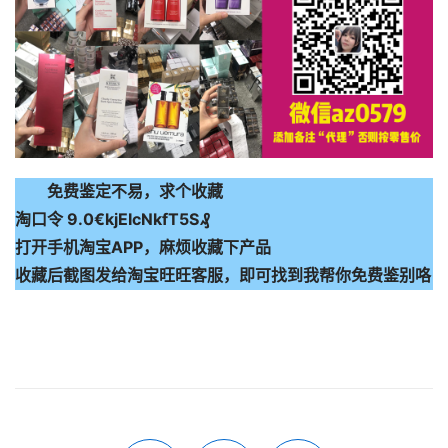
免费鉴定不易，求个收藏
淘口令 9.0€kjEIcNkfT5S₰
打开手机淘宝APP，麻烦收藏下产品
收藏后截图发给淘宝旺旺客服，即可找到我帮你免费鉴别咯