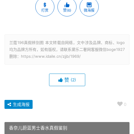
打赏
赞(6)
微海报
兰蔻196真假辨别图 本文转载自网络，文中涉及品牌、商标、logo
均为品牌方所有，如有版权，请联系黛乐二奢网客服微信boge1927
删除：https://www.idaile.cn/zjjb/1969/
赞
(2)
生成海报
0
香奈儿蔚蓝男士香水真假鉴别