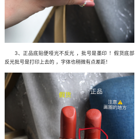
3、正品底贴便哑光不反光 ，批号是墨印 ！假货底部
反光批号是打印上去的 ，字体也稍微有点差距！