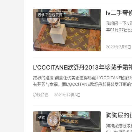
lv二手
奢侈品包包货源
我想问一下lv正
年01月07日
正面不容许有
术，镜架各种
2023年7月5日
L’OCCITANE欧舒丹2013年珍藏手霜
跨界的碰撞 创意让优美更值得珍藏 L’OCCITANE
有芬芳与幸福，而L’OCCITANE欧舒丹却将普罗
的味道装进最原始古朴的铝管中，握在手心，似乎开启
护肤知识
2021年12月6日
狗狗尿的
萌宠
狗狗尿液很浓