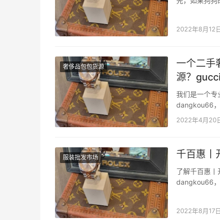
先，如果狗狗
狗狗的每日饮
或产生异常的
2022年8月12
一个二手
奢侈品包包货源
源？guc
我们是一个专
dangko
二手奢侈品包
2022年4月20
也能发货，没有
千百惠丨
服装批发市场
了解千百惠丨
dangko
微信二维码。
没有稳定的后
2022年8月17