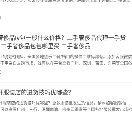
的饮水量过少，那么会导致尿液过度浓缩，进而会出现上述情况。建议增
水量。其次，如果是肾功能发现发生异常，那么会导致狗狗无法正常的尿
尿液，需要做进一步的检查。 打赏赞微海报
日
奢侈品lv包一般什么价格？二手奢侈品代理一手货
ci二手奢侈品包包哪里买 二手奢侈品
业的找货团队，全国各地黛乐二奢/档口的微信二维码都有。添加客服微信
u66，不用亲自去跑市场，就可以在平台查看广州、深圳、莆田、东莞等全国
包、鞋子、衣服、手表的黛乐二奢一手货源，直接对接一手货源代发，一
日
中间商赚差价。添加客服微信dangkou66…
开服装店的进货技巧优哪些？
开服装店的进货技巧优哪些？更多服装批发进货信息，请添加客服微信
u66，可以查看广州十三行、深圳南油、杭州四季青等全国各地服装批发市场
 面对社会时尚的不断变化，正确进货尤为重要，进货就如我们的后背
背，是很难赚前的，千百惠教你开服装店进货技巧。…
日