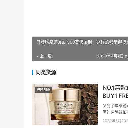
日版膳魔师JNL-500真假鉴别！这样的都是假货
« 上一篇
2020年4月2日 p
同类货源
NO.1無
护肤知识
BUY1 FR
又到了年末跑
嗎？這時最怕
超前部屬！！將
2022年8月20
75ML「年輕