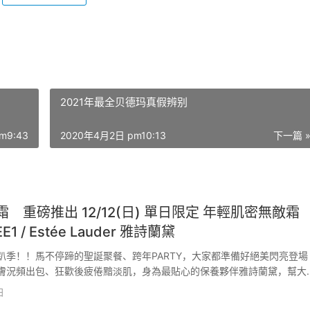
！
2021年最全贝德玛真假辨别
m9:43
2020年4月2日 pm10:13
下一篇 
敵霜 重磅推出 12/12(日) 單日限定 年輕肌密無敵霜
EE1 / Estée Lauder 雅詩蘭黛
趴季！！馬不停蹄的聖誕聚餐、跨年PARTY，大家都準備好絕美閃亮登場
膚況頻出包、狂歡後疲倦黯淡肌，身為最貼心的保養夥伴雅詩蘭黛，幫大
於12/12(日) 於官方指定線上平台與全台櫃點驚喜釋出一日限定，買
日
肌密無敵霜」，雅詩蘭黛再分享75ML無敵霜給你…