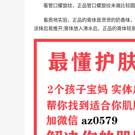
看管口螺旋纹，正品管口螺旋纹未端比较圆
看质地实验，正品的膏体是濙濙的奶香味，
涂抹后易推开;膏体放入沸水后，正品的膏体轻