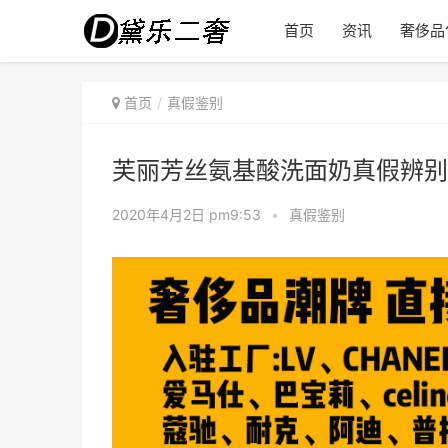
首页
资讯
奢侈品
首页
真假鉴别
芙丽芳丝氨基酸洗面奶真假辨别
2020年4月2日 pm9:53
•
真假鉴别