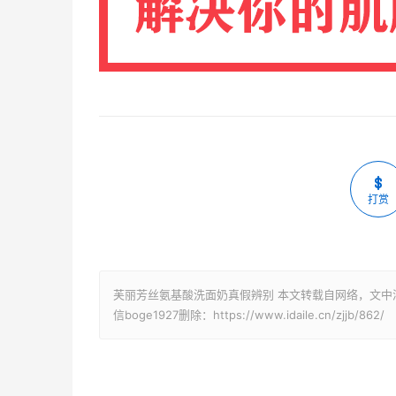
打赏
芙丽芳丝氨基酸洗面奶真假辨别 本文转载自网络，文中
信boge1927删除：https://www.idaile.cn/zjjb/862/