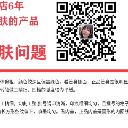
体偏粗，颜色较深且偏墨绿色。看管身侧面，正品管身是很明显
转轴做工精细，凹槽的弧度较为平缓。
工精细，切割工整;批号钢印清晰，印痕粗细均匀，且批号的格
的长方形条纹偏下，喷墨均匀。看内盖，正品内盖是圆形的内圈线