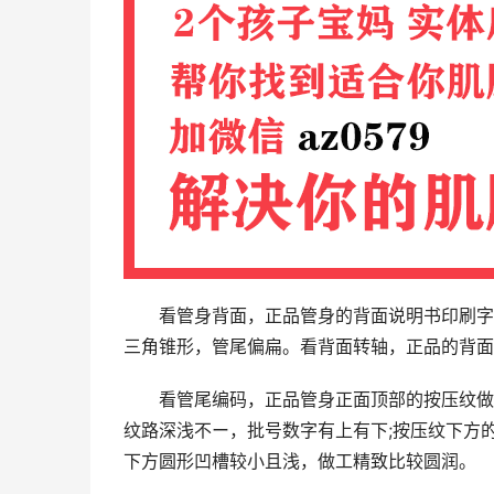
看管身背面，正品管身的背面说明书印刷字
三角锥形，管尾偏扁。看背面转轴，正品的背面
看管尾编码，正品管身正面顶部的按压纹做
纹路深浅不ー，批号数字有上有下;按压纹下方
下方圆形凹槽较小且浅，做工精致比较圆润。