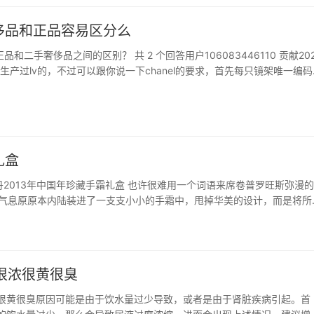
奢侈品和正品容易区分么
品和二手奢侈品之间的区别？ 共 2 个回答用户106083446110 贡献20
没生产过lv的，不过可以跟你说一下chanel的要求，首先每只镜架唯一编码
任何划伤或者点状不良，内侧容许一个0.2mm的缺陷，镜片镀膜有专利技
强度测试必须过关不…
礼盒
欧舒丹2013年中国年珍藏手霜礼盒 也许很难用一个词语来席卷普罗旺斯弥漫
旺斯的气息原原本内陆装进了一支支小小的手霜中，甩掉华美的设计，而是将所
…
很浓很黄很臭
很黄很臭原因可能是由于饮水量过少导致，或者是由于肾脏疾病引起。首