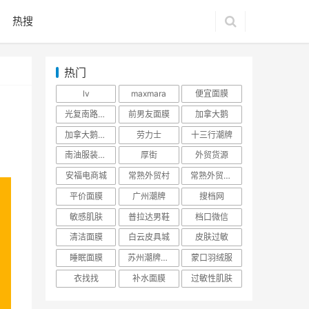
热搜
热门
lv
maxmara
便宜面膜
光复南路潮牌
前男友面膜
加拿大鹅
加拿大鹅羽绒服
劳力士
十三行潮牌
南油服装批发市场
厚街
外贸货源
安福电商城
常熟外贸村
常熟外贸村货源
平价面膜
广州潮牌
搜档网
敏感肌肤
普拉达男鞋
档口微信
清洁面膜
白云皮具城
皮肤过敏
睡眠面膜
苏州潮牌货源
蒙口羽绒服
衣找找
补水面膜
过敏性肌肤