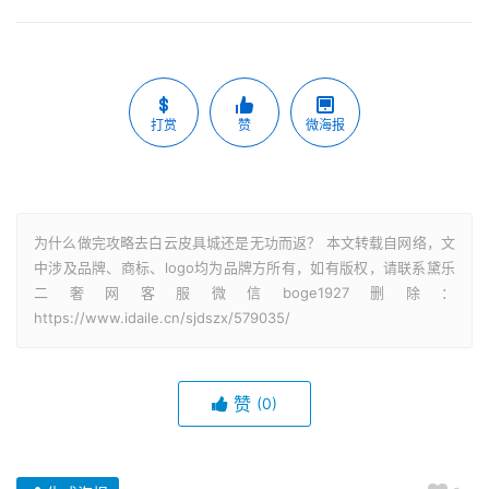
打赏
赞
微海报
为什么做完攻略去白云皮具城还是无功而返？ 本文转载自网络，文
中涉及品牌、商标、logo均为品牌方所有，如有版权，请联系黛乐
二奢网客服微信boge1927删除：
https://www.idaile.cn/sjdszx/579035/
赞
(0)