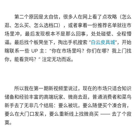
​第二个原因是太自信，很多人在网上看了点攻略（怎么
逛、怎么买、怎么选档口），或者拿着一份推荐名单就往市
场里冲，最后发现根本不是那么回事，处处碰壁、全程懵
逼。最后找个板凳坐下，掏出手机搜索 “
白云皮具城
”，开始
瞎联系一些 UP 主：“你在市场里吗？你们在哪？我上门找
你，能看货吗？” 注定无功而返。
​所以我在第一期新视频里说过，现在的市场只适合知识
储备和经验丰富的高端玩家、微商去逛，普通消费者和菜鸟
新手去了无非几个结局：要么被坑，要么随便买个凑合背，
要么在大门口发呆，要么重新线上找微商买 —— 去了个寂
寞。