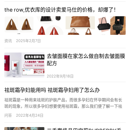
the row,优衣库的设计卖爱马仕的价格，却爆了！
资讯
2025年2月7日
去皱面膜在家怎么做自制去皱面膜
配方
2022年9月18日
祛斑霜孕妇能用吗 祛斑霜孕妇用了怎么办
祛斑霜是一种用来祛斑的护肤产品，而很多孕妇在怀孕期间会有长
斑的现象，所以很多孕妇想要使用祛斑霜，那么我们便了解一下祛
斑霜孕妇能用吗？祛斑霜孕妇用了怎么办？ 祛斑霜孕妇能用吗 孕妇
问答
2022年4月24日
不可以使用祛斑霜，孕期应当警惕使用化妆用品，特别是祛斑类产
品是万万不可用的。祛斑霜含有对人体有害的重金属汞，长期使用