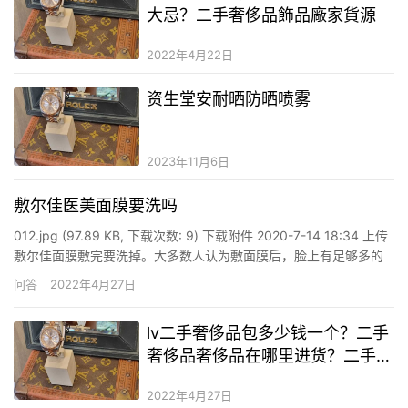
大忌？二手奢侈品飾品廠家貨源
2022年4月22日
资生堂安耐晒防晒喷雾
2023年11月6日
敷尔佳医美面膜要洗吗
012.jpg (97.89 KB, 下载次数: 9) 下载附件 2020-7-14 18:34 上传
敷尔佳面膜敷完要洗掉。大多数人认为敷面膜后，脸上有足够多的
精华液，不洗脸，可以继续吸收，洗掉了也会可惜。但在敷面膜的
问答
2022年4月27日
过程中，皮肤已经吸收了足够多的精华，剩余在脸上的，都是不被
吸收的，也不会再次吸收…
lv二手奢侈品包多少钱一个？二手
奢侈品奢侈品在哪里进货？二手奢
侈品lv休闲鞋
2022年4月27日