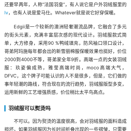
还要早两年，人称“法国羽皇”，有人说它是户外羽绒服里的
lv
，也有人说是爱马仕。Whatever就是说它好穿保暖。
Edgii是一个较新的澳洲轻奢潮流品牌，它融合了多元
的街头元素，充满丰富层次感的现代设计。羽绒服款式简
单，大方修身，采用90 %鸭绒填充，防风袖口领口设计，
哥弟阿玛施每年都会出的新雪丽棉服保暖效果也挺好，价位
2000到4000不等，哥弟家全年9折。高端一点的女装羽绒
服：玖姿偏成熟，雅莹高端时尚，moco高端大气，
DFVC，这个牌子可能认识的人不是很多，但是，它们做的
事年轻潮的路线，符合现在的流行趋势，羽绒服版型多变，
运用新鲜的工艺增强质感，价位稍比太平鸟高点。
羽绒服可以熨烫吗
不可以。因为熨烫的温度很高，会对羽绒服的面料造成
损坏。如果羽绒服因为长时间折叠出现的一些褶皱，只需要