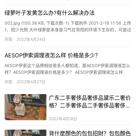
绿萝叶子发黄怎么办?有什么解决办法
002.jpg (150.38 KB, 下载次数: 1) 下载附件 2021-2-18 11:56 上传
1、短少光照 大叶绿萝是本身是习气在背阳的环境下生存的，可是过
分昏暗的环境也会让它叶片发黄，呈现没有气愤的姿态，这便是表
问答
2022年4月24日
明它是需求光源的滋补的了，假如长时间不解决这个问题，它还会
呈现更多的黄叶和…
AESOP伊索调理液怎么样 价格是多少？
AESOP伊索这个品牌相信很多人都知道，那AESOP伊索调理液怎么
样？AESOP伊索调理液价格是多少？ AESOP伊索调理液怎么样
Aesop遵循着澳洲的天然护肤哲学，1987年成立后以低调姿态潜心
问答
2022年4月27日
钻研，全凭实力赢得良好口碑，从墨尔本火遍澳洲，吸引
《Viva》、《costume》、《VOGUE》等各…
广东二手奢侈品奢侈品黛乐二奢价
格？二手奢侈品二手奢侈品奢侈品
网站？二手奢侈品lv手包和真的有
2022年4月18日
什么区别
背什麼顏色的包包招財？包包顏色