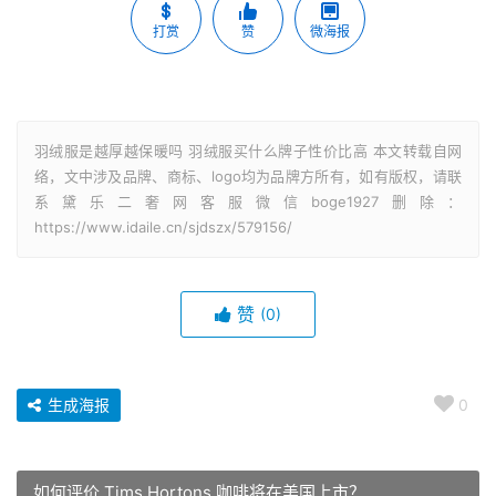
打赏
赞
微海报
羽绒服是越厚越保暖吗 羽绒服买什么牌子性价比高 本文转载自网
络，文中涉及品牌、商标、logo均为品牌方所有，如有版权，请联
系黛乐二奢网客服微信boge1927删除：
https://www.idaile.cn/sjdszx/579156/
赞
(0)
生成海报
0
如何评价 Tims Hortons 咖啡将在美国上市？