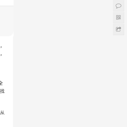
，
，
全
找
从