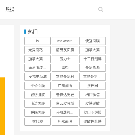
热搜
热门
lv
maxmara
便宜面膜
光复南路潮牌
前男友面膜
加拿大鹅
加拿大鹅羽绒服
劳力士
十三行潮牌
南油服装批发市场
厚街
外贸货源
安福电商城
常熟外贸村
常熟外贸村货源
平价面膜
广州潮牌
搜档网
敏感肌肤
普拉达男鞋
档口微信
清洁面膜
白云皮具城
皮肤过敏
睡眠面膜
苏州潮牌货源
蒙口羽绒服
衣找找
补水面膜
过敏性肌肤