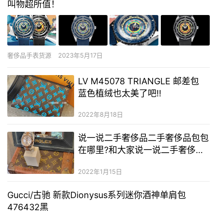
叫物超所值！
奢侈品手表货源
2023年5月17日
LV M45078 TRIANGLE 邮差包
蓝色植绒也太美了吧‼️
2022年8月18日
说一说二手奢侈品二手奢侈品包包
在哪里?和大家说一说二手奢侈品
包包货源哪里找
2022年1月15日
Gucci/古驰 新款Dionysus系列迷你酒神单肩包
476432黑