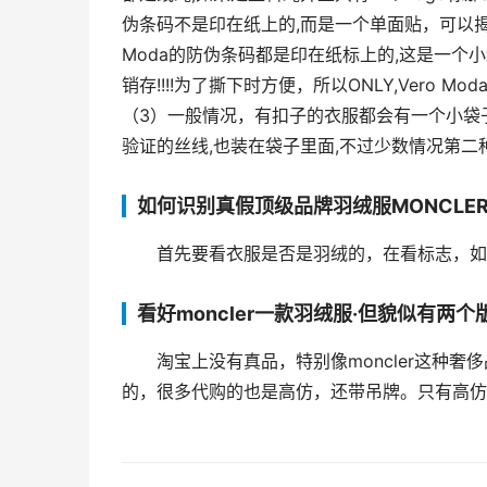
伪条码不是印在纸上的,而是一个单面贴，可以揭下
Moda的防伪条码都是印在纸标上的,这是一个
销存!!!!为了撕下时方便，所以ONLY,Vero
（3）一般情况，有扣子的衣服都会有一个小袋
验证的丝线,也装在袋子里面,不过少数情况第二
如何识别真假顶级品牌羽绒服MONCLE
首先要看衣服是否是羽绒的，在看标志，如果
看好moncler一款羽绒服·但貌似有两
淘宝上没有真品，特别像moncler这种
的，很多代购的也是高仿，还带吊牌。只有高仿