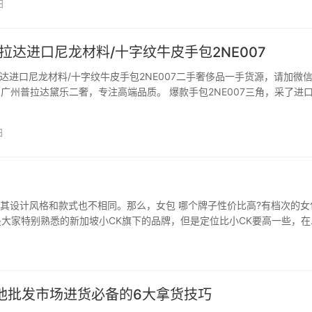
日
…
普拉达进口尼龙材料/十字纹牛皮手包2NE007
拉达进口尼龙材料/十字纹牛皮手包2NE007二手奢侈品一手货源，请加微
66，广州普拉达黛乐二奢，专注高端品质。 爆款手包2NE007三角，采了进
纹牛皮，抛光钢质五金，可拆卸手挽带，背面有拉链，格层多多，容量空间
士们最爱，长24x高16x底7…
日
其设计风格和款式也不相同。那么，女包 哪个牌子性价比高?有档次的女
 这是大家特别熟悉的新加坡小CK旗下的品牌，但是定位比小CK要高一些，在
堪称是大品…
池批发市场进货必备的6大拿货技巧