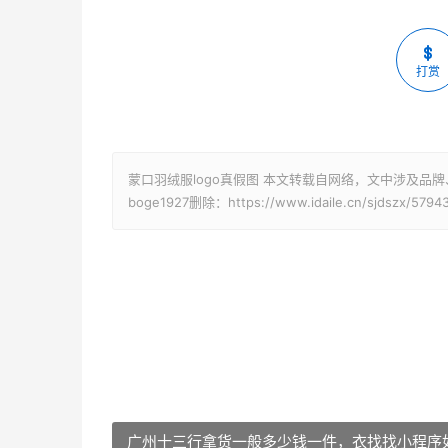
打赏
蒙口羽绒服logo真假图 本文转载自网络，文中涉及品
boge1927删除：https://www.idaile.cn/sjdszx/5794
广州十三行拿货一般多少钱一件，衣找找小程序