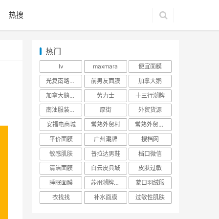
热搜
热门
lv
maxmara
便宜面膜
光复南路潮牌
前男友面膜
加拿大鹅
加拿大鹅羽绒服
劳力士
十三行潮牌
南油服装批发市场
厚街
外贸货源
安福电商城
常熟外贸村
常熟外贸村货源
平价面膜
广州潮牌
搜档网
敏感肌肤
普拉达男鞋
档口微信
清洁面膜
白云皮具城
皮肤过敏
睡眠面膜
苏州潮牌货源
蒙口羽绒服
衣找找
补水面膜
过敏性肌肤