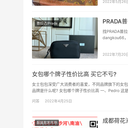
2022年5月26
开放继续深入
PRADA
普拉达/Prada
找PRADA普
dangkou
龙材料/十字
大，高端大气男
2022年7月20
女包哪个牌子性价比高 买它不亏?
女士包包深受广大消费者的喜爱，不同品牌旗下的女包
品牌是什么呢? 女包哪个牌子性价比高 一、Pedro
感和样式上都很 让人惊喜。特别是它极高的性价比，
问答
2022年4月25日
成都荷花
服装批发市场