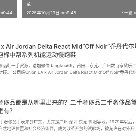
单
m9:44
2025年10月23日 am9:48
下一篇 
 x Air Jordan Delta React Mid”Off Noir”乔丹代
泡棉中帮系列机能运动慢跑鞋
侈品鞋一手货源，请加微信dangkou66，莆田、东莞、广州数百家黛乐
公司级Union LA x Air Jordan Delta React Mid”Off Noir”乔丹代
中帮系列机能运动慢跑鞋“黑蓝红棕黄”DA1951-001今天 Union…
日
奢侈品都是从哪里出来的？二手奢侈品二手奢侈品
里有？
手奢侈品手表来到广东，尤其是广州 深圳 东莞 揭阳等地。1979年以后
自然地理位置和社会经济条件，成为改革开放的试验场，被允许在对外开
策和灵活措施。1992年，出现了新一轮的改革开放浪潮。珠江三角洲的