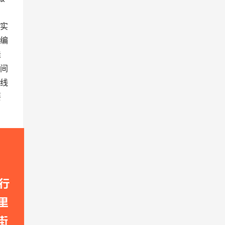
实
编
缝
间
线
要