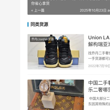
你省心拿货
« 上一篇
2025年10月23日 a
同类货源
Union LA
乔丹/Jordan货源
解构瑞亚
找乔丹二手奢
一手货源都可对接。 
塔解构瑞亚泡棉
2022年7月19
中国二手
乐二奢哪
中国大部分二
东因其特殊的
中实施特殊政