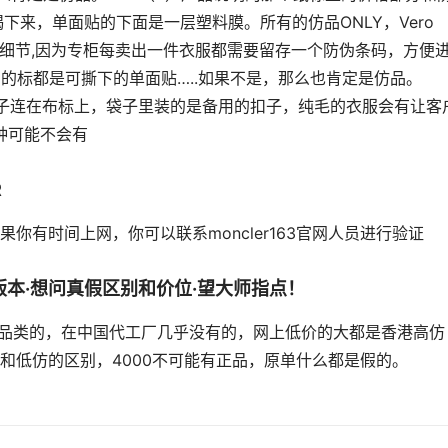
来，单面贴的下面是一层塑料膜。所有的仿品ONLY，Vero 
小细节,因为专柜每卖出一件衣服都需要留存一个防伪条码，方便
 Moda的标都是可撕下的单面贴…..如果不是，那么也肯定是仿品。　
子连在布标上，袋子里装的是备用的扣子，纯毛的衣服会有让客
种可能不会有
R
你有时间上网，你可以联系moncler163官网人员进行验证
个版本·想问真假区别和价位·望大师指点！
奢侈品类的，在中国代工厂几乎没有的，网上低价的大都是香港高仿
和低仿的区别，4000不可能有正品，原单什么都是假的。