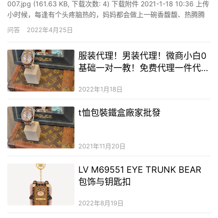
007.jpg (161.63 KB, 下载次数: 4) 下载附件 2021-1-18 10:36 上传
小时候，每逢有个头疼脑热的，妈妈都会做上一碗香馥馥、热腾腾
的鸡蛋羹，口感滑嫩、进口即化，真是甘旨啊！当时就想，妈妈做
问答
2022年4月25日
的鸡蛋羹能够与国宴相媲美，那是世界上最好喝的，所以有时馋
了，就会装病，可我这些…
服装代理！男装代理！微商小白0
基础一对一教！免费代理一件代
发！
2022年1月18日
t恤包裝鐵盒廠家批發
2021年11月20日
LV M69551 EYE TRUNK BEAR
包饰与钥匙扣
2022年8月19日