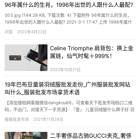
96年属什么的生肖，1996年出世的人跟什么人最配?
003.jpg (144.29 KB, 下载次数: 4) 下载附件 96年属什么的生肖，
1996年出世的人跟什么人最配? 2021-3-1 17:47 上传 1996年属什
么属相?1996年属相是什么?1996年出世的命运怎么呢?1996年出世
问答
2022年4月23日
的人跟什么人最配?下面属相网给大家做详细介绍： 开运圣品…
Celine Triomphe 肩背包：换上金
属链，仙气时髦＋999%！
2022年10月21日
19年巴布豆童装羽绒服批发走份_广州服装批发网站
叫什么_服装批发市场拿货术语
【添加搜档网客服微信dangkou66，可查看天下批发市场档口二维
码，不出门，对接天下一手货源】 『壹』 儿童羽绒服什么牌子好 羽
绒挑选细节注重①现在许多冬装都接纳了防水的高科技面料，这种
服装批发市场
2021年11月28日
面料易擦洗，很适合喜欢运动的宝宝。②纯棉质地的服装一直备受
推许，在冬季也不破例。像外衣的内衬、领口、袖口等与宝宝…
二手奢侈品古驰GUCCI夹克_奢侈