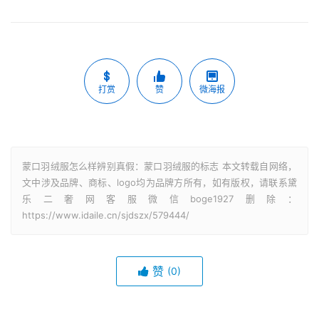
打赏
赞
微海报
蒙口羽绒服怎么样辨别真假：蒙口羽绒服的标志 本文转载自网络，
文中涉及品牌、商标、logo均为品牌方所有，如有版权，请联系黛
乐二奢网客服微信boge1927删除：
https://www.idaile.cn/sjdszx/579444/
赞
(0)