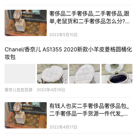
妆品上面要是有exp28082020，意思就是该化妆品是2…
奢侈品二手奢侈品,二手奢侈品,跟
单,老鼠货和二手奢侈品怎么分?怎
么寻找靠谱的货源
2022年5月10日
Chanel/香奈儿 AS1355 2020新款小羊皮菱格圆桶化
妆包
香奈儿包包货源
2022年4月19日
有钱人也买二手奢侈品奢侈品包_
二手奢侈品一手货源一件代发_奢
侈品包包微信代理一手货源
2022年4月17日