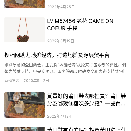
买吗？奢侈品在哪个平台购买靠谱
2022年4月25日
LV M57456 老花 GAME ON
COEUR 手袋
2022年8月19日
搜档网助力地摊经济，打造地摊货源展贸平台
刚刚闭幕的全国两会，正式将“地摊经济”从原来打击限制的调性，调
整为鼓励支持。中央文明办、国务院都以明确发文和表态支持“地摊
经济”的活跃。所有人都知道，这是顺应疫情后尽快恢复经济发展要
直播货源
2020年6月2日
求，提升社会多种就业方式活力的必要举措。 疫情下的小微个体
户，盼来了新的生机 各地都在努力复工复产，大部分黛乐二奢、
質量好的莆田鞋去哪裡買？莆田鞋
品…
分為哪幾個檔次多少錢？一雙莆田
鞋進貨大概多少錢
2022年4月24日
莆田鞋有真的嗎？想買莆田鞋上什