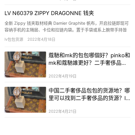
LV N60379 ZIPPY DRAGONNE 钱夹
全新 Zippy 钱夹取材经典 Damier Graphite 帆布，开启拉链即现可
容纳手机的主隔层、卡位和拉链内袋。置于手袋或系上腕带手持皆
宜，为摩登生活提供实用之选。 详细特征 19 x 11 x 3.5 厘米 (长度
lv包包货源
2022年4月18日
x 高 x 宽) Damier Graphite 涂层帆布 牛皮…
蔻馳和mk的包包哪個好？pinko和
mk和蔻馳誰更好？二手奢侈品二
手奢侈品巴寶莉男裝
2022年4月19日
中国二手奢侈品包包的货源地？哪
里可以找到二手奢侈品的货源？lv
二手奢侈品看得出来吗
2022年4月21日