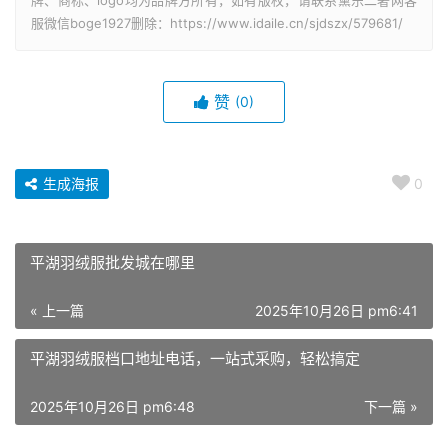
牌、商标、logo均为品牌方所有，如有版权，请联系黛乐二奢网客
服微信boge1927删除：https://www.idaile.cn/sjdszx/579681/
赞
(0)
生成海报
0
平湖羽绒服批发城在哪里
« 上一篇
2025年10月26日 pm6:41
平湖羽绒服档口地址电话，一站式采购，轻松搞定
2025年10月26日 pm6:48
下一篇 »