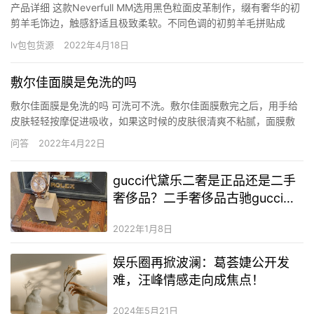
产品详细 这款Neverfull MM选用黑色粒面皮革制作，缀有奢华的初
剪羊毛饰边，触感舒适且极致柔软。不同色调的初剪羊毛拼贴成
Monogram花卉图案和lv Initials标志，袋身设计宽敞，用途多变，
lv包包货源
2022年4月18日
收紧侧面绑带便摇身一变为时尚的都市手袋，可作肩背或臂挽携
带。 细节 31 x 28 x 14厘…
敷尔佳面膜是免洗的吗
敷尔佳面膜是免洗的吗 可洗可不洗。敷尔佳面膜敷完之后，用手给
皮肤轻轻按摩促进吸收，如果这时候的皮肤很清爽不粘腻，面膜敷
完之后是可以不清洗的，如果敷完面膜之后，面膜上还是有很多精
问答
2022年4月22日
华，并且感觉还有一些粘腻，这时候建议用清水给皮肤清洗一下，
改善皮肤粘腻。 [email protected]{CH…
gucci代黛乐二奢是正品还是二手
奢侈品？二手奢侈品古驰gucci包
多少钱？
2022年1月8日
娱乐圈再掀波澜：葛荟婕公开发
难，汪峰情感走向成焦点！
2024年5月21日