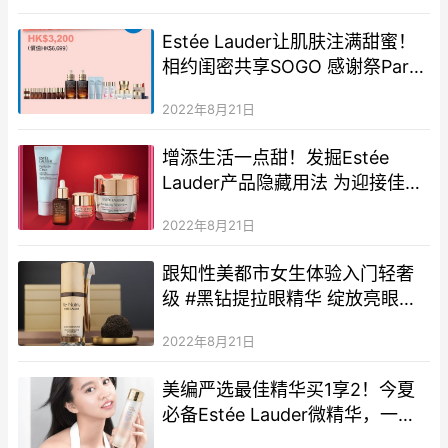
La Mer)
Estée Lauder让肌肤注满甜蜜！
相约闺密共享SOGO 感谢祭Part
1惊喜
2022年8月21日
增添生活一点甜！发掘Estée
Lauder产品隐藏用法 为迎接佳节
作好准备
2022年8月21日
跟知性美都市女生体验入门轻奢
级 #黑钻提拉眼精华 绽放亮眼再
生奇蹟
2022年8月21日
美编严选最佳精华买1享2！今夏
必备Estée Lauder微精华，一支
强韧稳定肤况，塑造水盈零毛孔