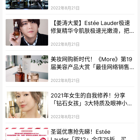
至4折！ESTĒE LAUDER、
2022年8月21日
LANCÔME、SHISEIDO、
GURELAIN
【姜涛大爱】Estée Lauder极速
修复精华令肌肤极速光嫩滑，把
握3.8超级限时激赏，即享双倍份
2022年8月21日
量！
美妆网购新时代！《More》第19
届美容产品大赏「最佳网络销售
大奖」公开！
2022年8月21日
2021年女生的自我修养！分享
「钻石女孩」3大特质及眼神小心
机，教你新一年脱胎换骨
2022年8月21日
圣诞优惠抢先睇！Estée
Lauder「双12」全店75折，买小