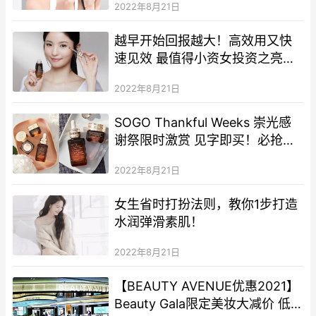
2022年8月21日
亮肌
越早开始回报越大！高效用又快
速见效 最值得小资女投资之亮眼
育成Item
2022年8月21日
SOGO Thankful Weeks 崇光感
谢祭限时激赏 见字即买！必抢
Estēe Lauder「锁水磁石」皇牌
2022年8月21日
ANR套装
女生省时打扮法则，教你1步打造
水润弹滑素肌！
2022年8月21日
【BEAUTY AVENUE优惠2021】
Beauty Gala限定美妆大减价 低