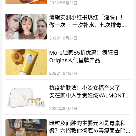
2022年8月21日
编辑实测小红书爆红「灌肤」！
做一次 = 十次补水、七次排毒、
五次通经络？
2022年8月21日
More独家85折优惠！疯狂扫
Origins人气皇牌产品
2022年8月21日
抗疫护肤法！小资女福音来了︰
安在家中入手贵妇级VALMONT
护肤套装
2022年8月21日
暗粒及面肿的主要元凶是毒素积
聚？六招教你彻底排毒瘦面去暗