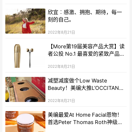
欣宜︰感激、拥抱、期待，每一
刻的自己。
2022年8月21日
【More第19届美容产品大赏】读
者公投 No.1 最喜爱的紧致产品—
GUERLAIN御庭兰花晚间修护精
2022年8月21日
华 + 最喜爱编辑推介年度十大—
GUERLAIN殿级蜂皇抗污染洁颜
减塑减废做个Low Waste
油
Beauty！美编大推L’OCCITANE
全球首间MEGA绿色概念店
2022年8月21日
美编最爱At Home Facial恩物！
首选Peter Thomas Roth神级面
膜＋强效抗氧眼霜