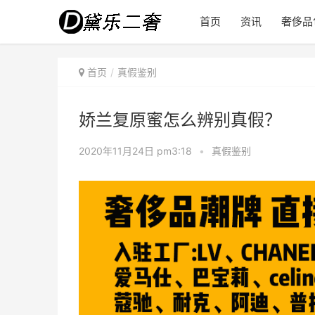
首页
资讯
奢侈品
首页
真假鉴别
娇兰复原蜜怎么辨别真假？
2020年11月24日 pm3:18
•
真假鉴别