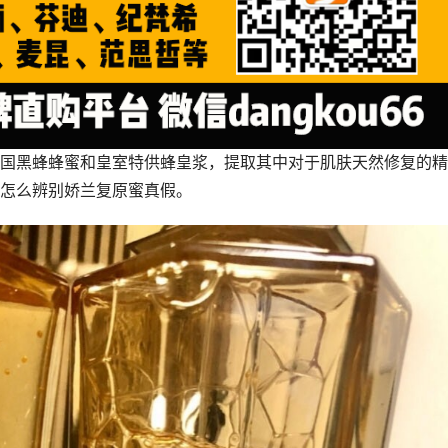
国黑蜂蜂蜜和皇室特供蜂皇浆，提取其中对于肌肤天然修复的精
怎么辨别娇兰复原蜜真假。