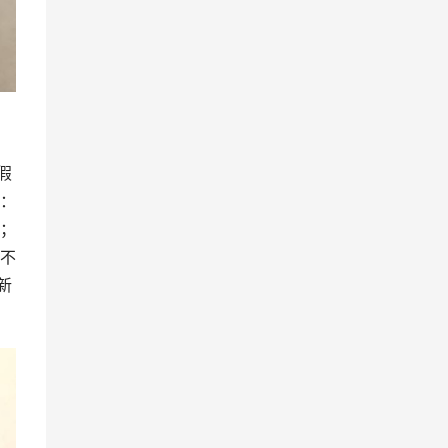
假
：
；
不
新