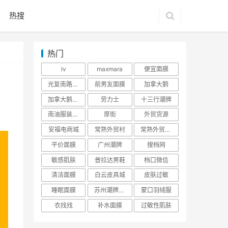
热搜
热门
lv
maxmara
便宜面膜
光复南路潮牌
前男友面膜
加拿大鹅
加拿大鹅羽绒服
劳力士
十三行潮牌
南油服装批发市场
厚街
外贸货源
安福电商城
常熟外贸村
常熟外贸村货源
平价面膜
广州潮牌
搜档网
敏感肌肤
普拉达男鞋
档口微信
清洁面膜
白云皮具城
皮肤过敏
睡眠面膜
苏州潮牌货源
蒙口羽绒服
衣找找
补水面膜
过敏性肌肤