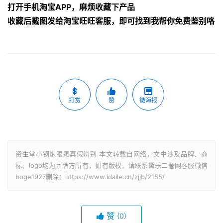
打开手机淘宝APP，麻烦收藏下产品
收藏后截图发给淘宝旺旺客服，即可找到我帮你免费鉴别咯
打赏
赞
微海报
资生堂小钢炮眼霜真假辨别 本文转载自网络，文中涉及品牌、商
标、logo均为品牌方所有，如有版权，请联系黛乐二奢网客服微信
boge1927删除：https://www.idaile.cn/zjjb/2155/
赞
(0)