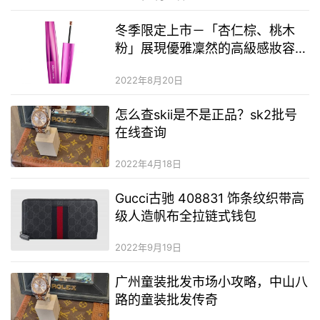
冬季限定上市－「杏仁棕、桃木
粉」展現優雅凜然的高級感妝容
打造過目難忘的眼神印象，冷冽冬
2022年8月20日
季散發令人憧憬的女神魅力 /
dejavu
怎么查skii是不是正品？sk2批号
在线查询
2022年4月18日
Gucci古驰 408831 饰条纹织带高
级人造帆布全拉链式钱包
2022年9月19日
广州童装批发市场小攻略，中山八
路的童装批发传奇