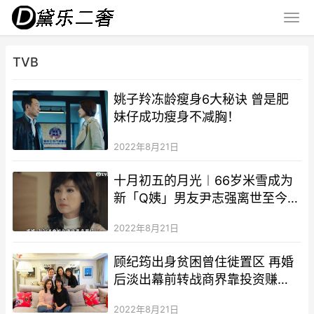
TVB
姚子羚冻龄瘦身6大秘诀 曾是肥
妹仔成功瘦身不减胸！
2022年8月21日
十月初五的月光︱66岁米雪成为
新「Q姨」男友尹志强离世至今依
旧单身
2022年8月21日
顾纪筠出身贫困曾住徙置区 再婚
后淡出幕前转战商界靠投资赚
8,000万
2022年8月21日