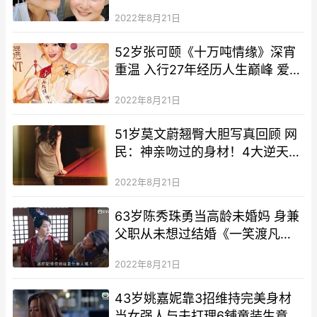
技
2022年8月21日
52岁张可颐《十万吨情缘》深宵
重温 入行27年经历人生巅峰 爱情
仍交白卷
2022年8月21日
51岁莫文蔚翘臀大胆写真回顾 网
民：神亲吻过的身材！4大逆天身
材保养技公开
2022年8月21日
63岁陈秀珠勇当高龄未婚妈 身兼
父职从未想过结婚《一笑渡凡
间》饰女强人尽显霸气
2022年8月21日
43岁姚嘉妮靠3招维持完美身材
当女强人与夫打理6舖童装生意