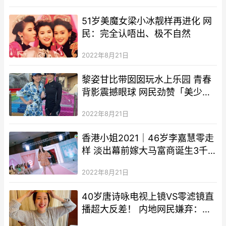
51岁美魔女梁小冰靓样再进化 网
民：完全认唔出、极不自然
2022年8月21日
黎姿甘比带囡囡玩水上乐园 青春
背影震撼眼球 网民劲赞「美少
女」
2022年8月21日
香港小姐2021｜46岁李嘉慧零走
样 淡出幕前嫁大马富商诞生3千
金
2022年8月21日
40岁唐诗咏电视上镜VS零滤镜直
播超大反差！ 内地网民嫌弃：诚
实使用滤镜一样出事