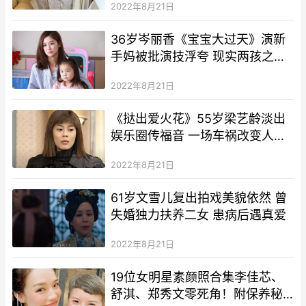
2022年8月21日
36岁岑丽香《宝宝大过天》演新
手妈被批演技浮夸 现实两孩之母
身材Fit爆 全靠这食物！
2022年8月21日
《挞出爱火花》55岁梁艺龄淡出
娱乐圈传福音 一场车祸改变人生
至今仍不婚未嫁
2022年8月21日
61岁文雪儿复出拍戏美貌依然 曾
失婚独力扶养二女 患病后遇真爱
2022年8月21日
19位女明星素颜照合集李佳芯、
舒淇、郑秀文零死角！附保养秘