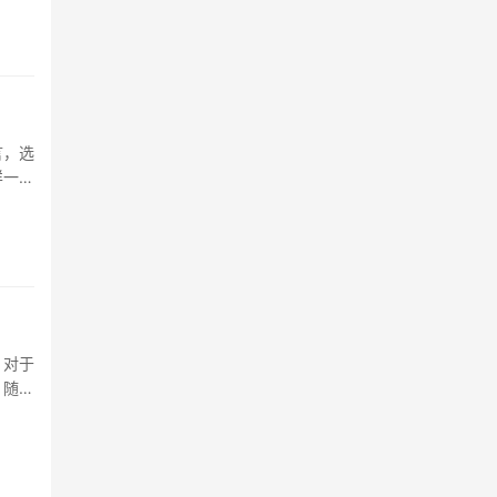
言，选
样一款
女裤的
。对于
，随着
息，还