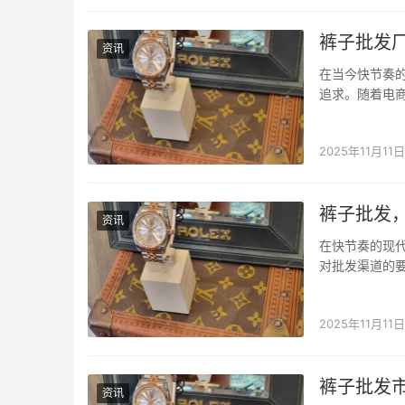
裤子批发
资讯
在当今快节奏
追求。随着电
直批，正是这
方案。 衣找找
2025年11月11日
裤子批发
资讯
在快节奏的现
对批发渠道的要
域的痛点与需
提供了一个高效
2025年11月11日
裤子批发
资讯