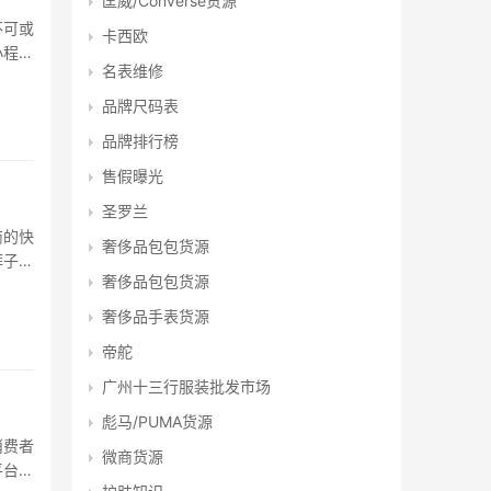
匡威/Converse货源
不可或
卡西欧
小程序
名表维修
衣找
品牌尺码表
品牌排行榜
售假曝光
圣罗兰
商的快
奢侈品包包货源
裤子批
奢侈品包包货源
档口信
奢侈品手表货源
帝舵
广州十三行服装批发市场
彪马/PUMA货源
消费者
微商货源
平台，