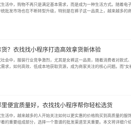
代生活中，购物不再只是满足基本需求，而是成为一种生活方式。随着电
传统批发市场也在不断转型升级，特别是在裤子这一品类上，越来越多的
更加高效、便捷的采购方式。而“衣找找小程序”正是为这一需求量身打造
合了全国多个裤子批发市场的信息，还为用户…
拿货？衣找找小程序打造高效拿货新体验
代社会中，服装行业竞争激烈，尤其是女裤这一品类，随着消费者对款式
化需求，如何高效、低成本地获取货源，成为商家关注的核心问题。而“女
题，正日益成为众多服装从业者关注的焦点。 在传统供应链中，女性裤类
临诸多挑战，如信息不对称、渠道单一、中间…
哪里便宜质量好，衣找找小程序帮你轻松选货
代生活中，越来越多的人开始关注如何以更实惠的价格购买到高质量的服
穿着的重要组成部分，选择一个靠谱的批发渠道至关重要。本文将详细介
势，帮助消费者在裤子批发领域找到性价比高、质量可靠的选择。 衣找找