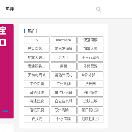
热搜
热门
lv
maxmara
便宜面膜
光复南路潮牌
前男友面膜
加拿大鹅
加拿大鹅羽绒服
劳力士
十三行潮牌
南油服装批发市场
厚街
外贸货源
安福电商城
常熟外贸村
常熟外贸村货源
平价面膜
广州潮牌
搜档网
敏感肌肤
普拉达男鞋
档口微信
清洁面膜
白云皮具城
皮肤过敏
睡眠面膜
苏州潮牌货源
蒙口羽绒服
衣找找
补水面膜
过敏性肌肤
服装批发市场
资讯