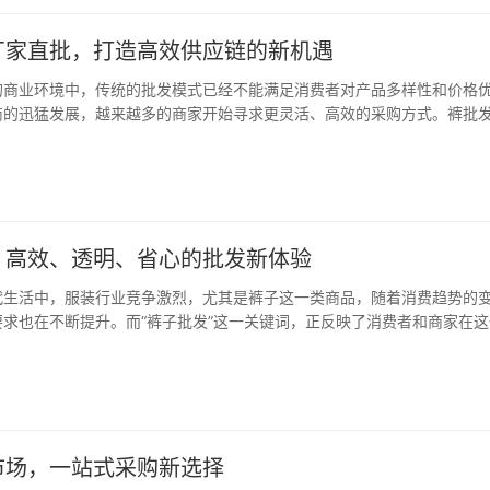
厂家直批，打造高效供应链的新机遇
的商业环境中，传统的批发模式已经不能满足消费者对产品多样性和价格
商的迅猛发展，越来越多的商家开始寻求更灵活、高效的采购方式。裤批
一趋势下应运而生的全新模式，为服装行业提供了更为直接、高效的供应
小程序作为专业的裤子批发市场档口信息查询…
，高效、透明、省心的批发新体验
代生活中，服装行业竞争激烈，尤其是裤子这一类商品，随着消费趋势的
求也在不断提升。而“裤子批发”这一关键词，正反映了消费者和商家在这
求。衣找找小程序，正是为了解决这些痛点而应运而生的平台，为商家和
、透明、省心的裤子批发解决方案。 衣找…
市场，一站式采购新选择