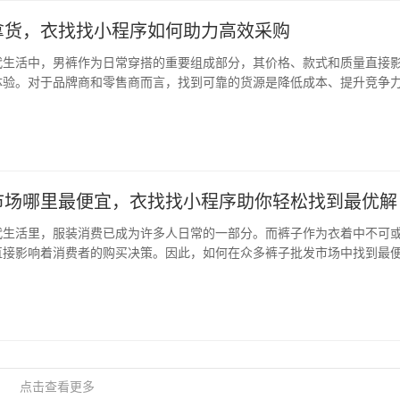
拿货，衣找找小程序如何助力高效采购
代生活中，男裤作为日常穿搭的重要组成部分，其价格、款式和质量直接
体验。对于品牌商和零售商而言，找到可靠的货源是降低成本、提升竞争
里拿货”这一问题，早已不是简单的“买哪里买”，而是一个涉及供应链、市
系统性问题。 在这样的背景下，衣找找…
市场哪里最便宜，衣找找小程序助你轻松找到最优解
代生活里，服装消费已成为许多人日常的一部分。而裤子作为衣着中不可
直接影响着消费者的购买决策。因此，如何在众多裤子批发市场中找到最
消费者关注的焦点。本文将围绕“裤子批发市场哪里最便宜”这一主题，结
势，为你提供一份实用的购物指南。 一、…
点击查看更多