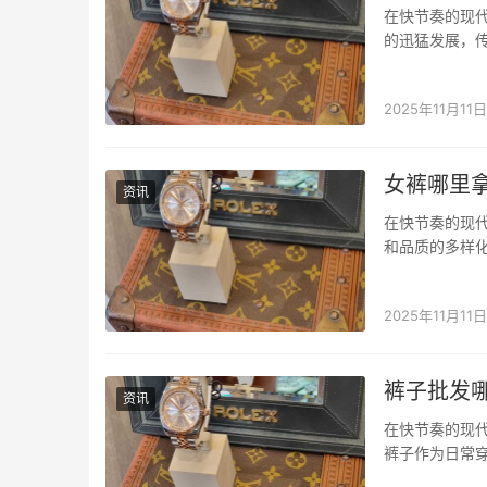
在快节奏的现
的迅猛发展，
消费者开始寻找
台，它不仅整
2025年11月11日
女裤哪里
资讯
在快节奏的现
和品质的多样
里拿货”这一问
的采购往往面
2025年11月11日
裤子批发
资讯
在快节奏的现
裤子作为日常
找小程序的优