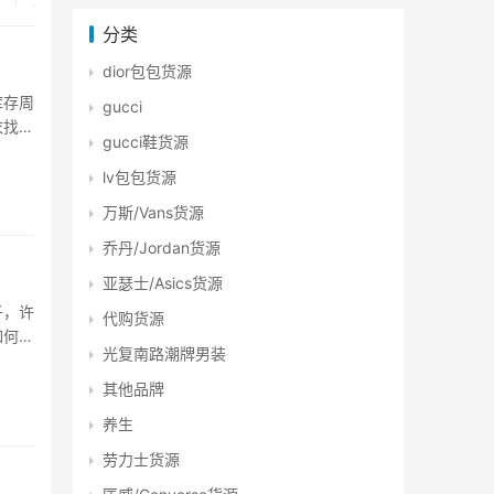
分类
dior包包货源
库存周
gucci
衣找找
gucci鞋货源
新的购
lv包包货源
万斯/Vans货源
乔丹/Jordan货源
亚瑟士/Asics货源
子，许
代购货源
如何找
光复南路潮牌男装
运而
其他品牌
养生
劳力士货源