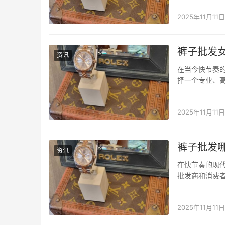
序：专业批发平
2025年11月11日
裤子批发
资讯
在当今快节奏
择一个专业、
集信息查询、
商家。 衣找找
2025年11月11日
裤子批发
资讯
在快节奏的现
批发商和消费
互联网的发展
支持拼单、一件
2025年11月11日