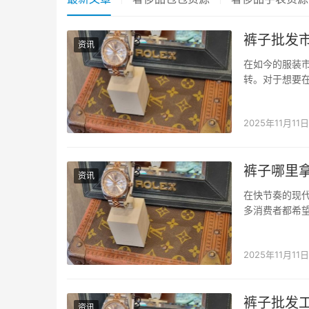
裤子批发
资讯
在如今的服装
转。对于想要
小程序，作为
物方式，极大地
2025年11月11日
裤子哪里
资讯
在快节奏的现
多消费者都希
到真正便宜又
生，成为了一款
2025年11月11日
裤子批发
资讯