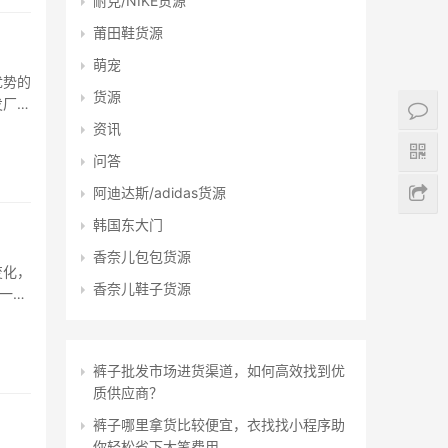
耐克/NIKE货源
莆田鞋货源
萌宠
优势的
货源
发厂家
链解决
资讯
问答
阿迪达斯/adidas货源
韩国东大门
香奈儿包包货源
变化，
香奈儿鞋子货源
一领
消费者
裤子批发市场进货渠道，如何高效找到优
质供应商？
裤子哪里拿货比较便宜，衣找找小程序助
你轻松省下大笔费用