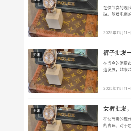
在快节奏的现
缺。随着电商
应运而生，成
找小程序专注
2025年11月11日
裤子批发
资讯
在当今的消费
速发展，越来
发货源，也成
息查询与拼单
2025年11月11日
女裤批发
资讯
在快节奏的现
的青睐。对于