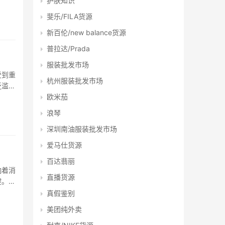
护肤知识
货、代
斐乐/FILA货源
新百伦/new balance货源
普拉达/Prada
服装批发市场
受到重
杭州服装批发市场
泛滥的
欧米茄
程
浪琴
深圳南油服装批发市场
爱马仕货源
百达翡丽
响着消
直播货源
键。而
购平
真假鉴别
美团纯外卖