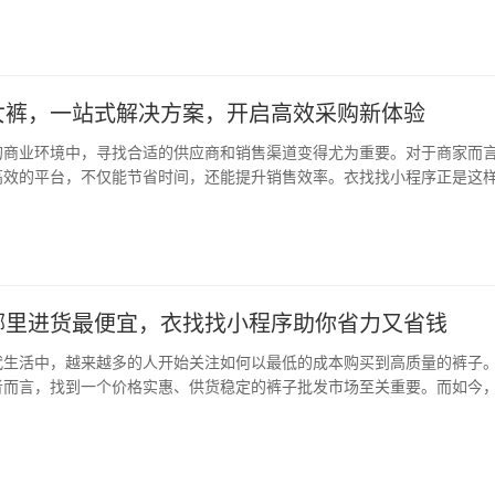
台，省时省力 衣找找小程序是一款专注于裤…
女裤，一站式解决方案，开启高效采购新体验
的商业环境中，寻找合适的供应商和销售渠道变得尤为重要。对于商家而
高效的平台，不仅能节省时间，还能提升销售效率。衣找找小程序正是这
拼单拿货、代购代销于一体的综合性平台，尤其适合想要批量采购裤子、
小程序作为专业的裤子批发市场档口信息查询…
哪里进货最便宜，衣找找小程序助你省力又省钱
代生活中，越来越多的人开始关注如何以最低的成本购买到高质量的裤子
者而言，找到一个价格实惠、供货稳定的裤子批发市场至关重要。而如今
，衣找找小程序成为了许多人的首选平台，它不仅提供丰富的批发市场信
代发，真正实现了“省心、省钱、省力”的购…