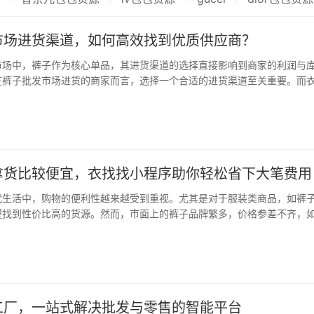
市场进货渠道，如何高效找到优质供应商？
市场中，裤子作为核心单品，其进货渠道的选择直接影响到商家的利润与
在裤子批发市场进货的商家而言，选择一个合适的进货渠道至关重要。而
一款专业的裤子批发市场档口信息查询与拼单拿货平台，为商家提供了全
提升了进货效率与成本控制。 衣找找小程序…
拿货比较便宜，衣找找小程序助你轻松省下大笔费用
代生活中，购物的便利性越来越受到重视。尤其是对于服装类商品，如裤
望找到性价比高的货源。然而，市面上的裤子品牌繁多，价格参差不齐，
实惠的货源，成为了许多人的关注点。在这样的背景下，衣找找小程序应
专业、高效的裤子批发与代购平台。 衣找找小…
工厂，一站式解决批发与零售的智能平台