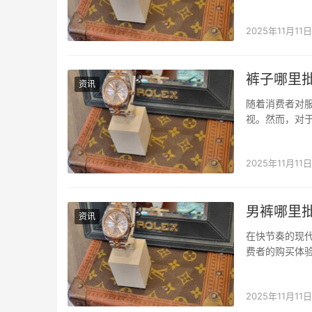
是提升销量、
购服务于一体
2025年11月11日
裤子哪里
资讯
随着消费者对
视。然而，对
市场环境中，
序：专业批发平
2025年11月11日
男裤哪里
资讯
在快节奏的现
费者的购买体
如今，衣找找
台。 衣找找小
2025年11月11日