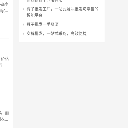
子商务
裤子批发工厂，一站式解决批发与零售的
商家和
智能平台
的平
裤子批发一手货源
女裤批发，一站式采购，高效便捷
、价格
裤哪
商品
饰。而
绍衣找
小程