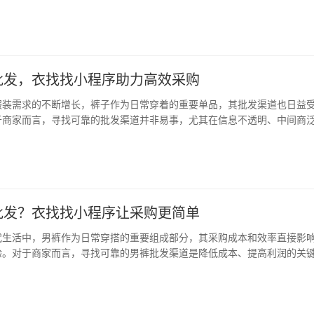
降低运营成本的关键。衣找找小程序，正是这样一个集信息查询、拼单拿
的平台，为女性服装批发商和零售商提供了前所…
批发，衣找找小程序助力高效采购
服装需求的不断增长，裤子作为日常穿着的重要单品，其批发渠道也日益
于商家而言，寻找可靠的批发渠道并非易事，尤其在信息不透明、中间商
如何高效、低成本地获取优质货源，成为许多商家关注的焦点。 衣找找小
台，一站式解决方案 在这样的背景下，衣找找…
批发？衣找找小程序让采购更简单
代生活中，男裤作为日常穿搭的重要组成部分，其采购成本和效率直接影
验。对于商家而言，寻找可靠的男裤批发渠道是降低成本、提高利润的关
小程序正成为男裤批发的新宠，为商家提供了一个高效、透明、便捷的采
程序作为专业的裤子批发市场档口信息查询和拼…