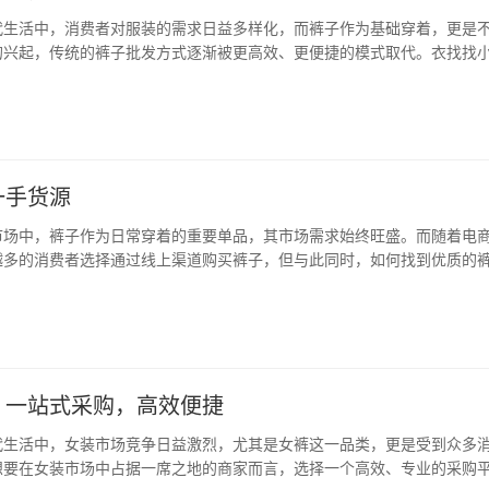
代生活中，消费者对服装的需求日益多样化，而裤子作为基础穿着，更是
的兴起，传统的裤子批发方式逐渐被更高效、更便捷的模式取代。衣找找
为连接服装批发与零售的桥梁，为商家和消费者提供了全新的购物体验。 
于裤子批发市场档口的信息查询与拼单拿货，覆…
一手货源
市场中，裤子作为日常穿着的重要单品，其市场需求始终旺盛。而随着电
越多的消费者选择通过线上渠道购买裤子，但与此同时，如何找到优质的
为了许多商家关注的焦点。衣找找小程序，作为一款专业的裤子批发市场
拿货平台，为消费者和商家提供了高效、便捷的…
，一站式采购，高效便捷
代生活中，女装市场竞争日益激烈，尤其是女裤这一品类，更是受到众多
想要在女装市场中占据一席之地的商家而言，选择一个高效、专业的采购